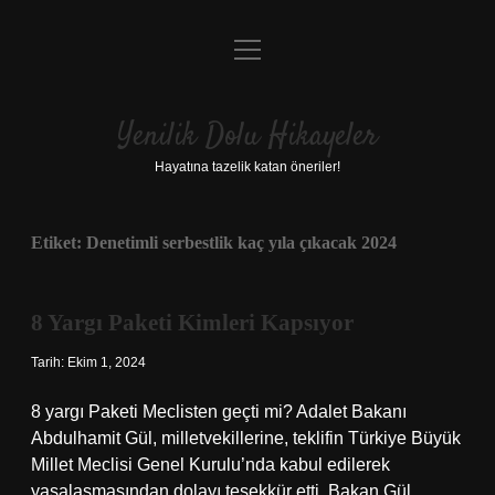
menüyü
Anasayfa
aç
Gizlilik Politikası
Yenilik Dolu Hikayeler
Yasal Uyarı
Hayatına tazelik katan öneriler!
Hakkımızda
Etiket:
Denetimli serbestlik kaç yıla çıkacak 2024
8 Yargı Paketi Kimleri Kapsıyor
Tarih: Ekim 1, 2024
8 yargı Paketi Meclisten geçti mi? Adalet Bakanı
Abdulhamit Gül, milletvekillerine, teklifin Türkiye Büyük
Millet Meclisi Genel Kurulu’nda kabul edilerek
yasalaşmasından dolayı teşekkür etti. Bakan Gül,