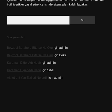
içerikleri,
backlinkpanelicomtr@gmail.com
adresine bildirmeniz halinde,
ilgili içerikler yasal süre içerisinde sitemizden kaldırılacaktır.
Arama
Son yorumlar
Beyzbol Berabere Biterse Ne Olur
için
admin
Beyzbol Berabere Biterse Ne Olur
için
Bekir
Karaman Diğer Adı Nedir
için
admin
Karaman Diğer Adı Nedir
için
Sibel
Aknetrent Yan Etkileri Nelerdir
için
admin