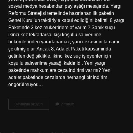
sosyal medya hesabından paylaştığı mesajında, Yargı
Reformu Stratejisi temelinde hazırlanan ilk paketin
Genel Kurul’un takdiriyle kabul edildiğini belirtti. 8 yargı
Paketinde 2 kez mükerrirlere af var mı? Sanık suçu
ikinci kez tekrarlarsa, kişi koşullu salıverilme
hükümlerinden yararlanamaz, yani cezasının tamamı
çekilmiş olur. Ancak 8. Adalet Paketi kapsamında
getirilen değişiklikle, ikinci kez suç işleyenler için
koşullu salıverilme yasağı kaldırıldı. Yeni yargı
paketinde mahkumlara ceza indirimi var mı? Yeni
adalet paketinde cezalarda herhangi bir indirim
öngörülmüyor.…
8
Devamını okuyun
2 Yorum
Yargı
Paketi
Kimleri
Kapsıyor