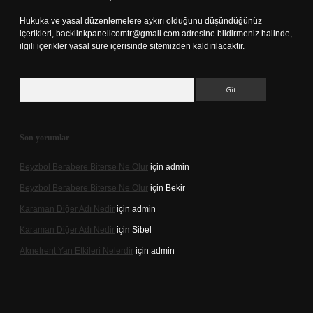
Hukuka ve yasal düzenlemelere aykırı olduğunu düşündüğünüz
içerikleri,
backlinkpanelicomtr@gmail.com
adresine bildirmeniz halinde,
ilgili içerikler yasal süre içerisinde sitemizden kaldırılacaktır.
Arama
Son yorumlar
Beyzbol Berabere Biterse Ne Olur
için
admin
Beyzbol Berabere Biterse Ne Olur
için
Bekir
Karaman Diğer Adı Nedir
için
admin
Karaman Diğer Adı Nedir
için
Sibel
Aknetrent Yan Etkileri Nelerdir
için
admin