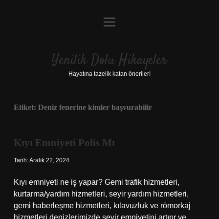
menüyü
Anasayfa
aç
Gizlilik Politikası
Yenilik Dolu Hikayeler
Yasal Uyarı
Hayatına tazelik katan öneriler!
Hakkımızda
Etiket:
Deniz fenerine kimler başvurabilir
Kıyı Emniyeti Polis Mı
Tarih: Aralık 22, 2024
Kıyı emniyeti ne iş yapar? Gemi trafik hizmetleri,
kurtarma/yardım hizmetleri, seyir yardım hizmetleri,
gemi haberleşme hizmetleri, kılavuzluk ve römorkaj
hizmetleri denizlerimizde seyir emniyetini artırır ve