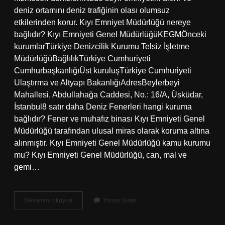
deniz ortamını deniz trafiğinin olası olumsuz
etkilerinden korur. Kıyı Emniyet Müdürlüğü nereye
bağlıdır? Kıyı Emniyeti Genel MüdürlüğüKEGMÖnceki
kurumlarTürkiye Denizcilik Kurumu Telsiz İşletme
MüdürlüğüBağlılıkTürkiye Cumhuriyeti
CumhurbaşkanlığıÜst kuruluşTürkiye Cumhuriyeti
Ulaştırma ve Altyapı BakanlığıAdresBeylerbeyi
Mahallesi, Abdullahağa Caddesi, No.: 16/A, Üsküdar,
İstanbul8 satır daha Deniz Fenerleri hangi kuruma
bağlıdır? Fener ve muhafız binası Kıyı Emniyeti Genel
Müdürlüğü tarafından ulusal miras olarak koruma altına
alınmıştır. Kıyı Emniyeti Genel Müdürlüğü kamu kurumu
mu? Kıyı Emniyeti Genel Müdürlüğü, can, mal ve
gemi…
Kıyı
Devamını okuyun
Yorum Bırak
Emniyeti
Polis