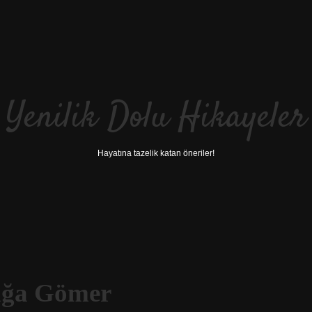
Yenilik Dolu Hikayeler
Hayatına tazelik katan öneriler!
ağa Gömer