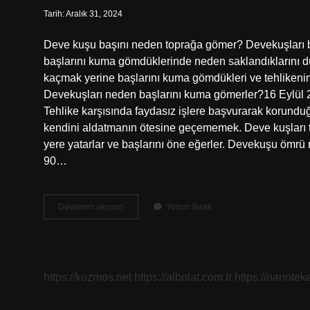
Tarih: Aralık 31, 2024
Deve kuşu başını neden toprağa gömer? Devekuşları b
başlarını kuma gömdüklerinde neden saklandıklarını d
kaçmak yerine başlarını kuma gömdükleri ve tehlikenin
Devekuşları neden başlarını kuma gömerler?16 Eylül
Tehlike karşısında faydasız işlere başvurarak korunduğ
kendini aldatmanın ötesine geçememek. Deve kuşları te
yere yatarlar ve başlarını öne eğerler. Devekuşu ömrü
90…
Deve
Devamını okuyun
Yorum Bırak
Kuşu
Neden
Toprağa
Gömer
https://kozmos.net
https://albolat.com.tr
https://nanoteke