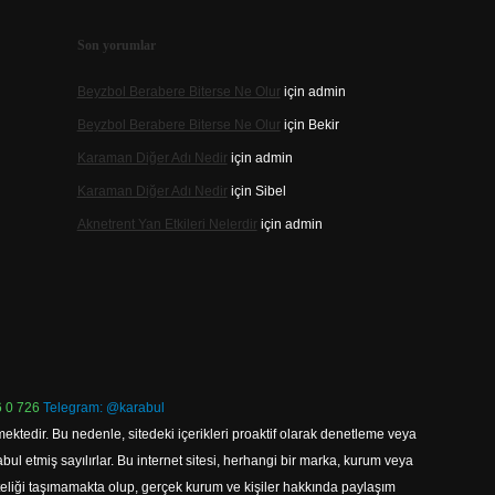
Son yorumlar
Beyzbol Berabere Biterse Ne Olur
için
admin
Beyzbol Berabere Biterse Ne Olur
için
Bekir
Karaman Diğer Adı Nedir
için
admin
Karaman Diğer Adı Nedir
için
Sibel
Aknetrent Yan Etkileri Nelerdir
için
admin
 0 726
Telegram: @karabul
ektedir. Bu nedenle, sitedeki içerikleri proaktif olarak denetleme veya
 etmiş sayılırlar. Bu internet sitesi, herhangi bir marka, kurum veya
niteliği taşımamakta olup, gerçek kurum ve kişiler hakkında paylaşım