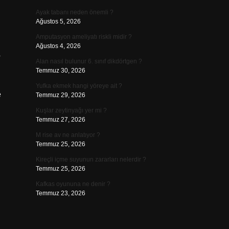
Ayak tabanı neden önemli ?
Ağustos 5, 2026
Amputasyon ameliyatı riskli midir ?
Ağustos 4, 2026
?
Alan nasıl bulunur 6. sınıf dikdörtgen ?
Temmuz 30, 2026
Yufka ekmek hangi yöreye ait ?
e
Temmuz 29, 2026
Kuşlar zeytinyağı yer mi ?
Temmuz 27, 2026
M rise av ne anlatıyor ?
Temmuz 25, 2026
Kireçli içme suyunun zararları nelerdir ?
Temmuz 25, 2026
Kafkas oyununa ne denir ?
Temmuz 23, 2026