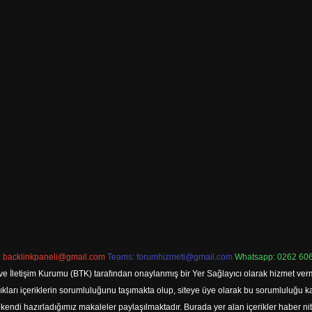
:
backlinkpaneli@gmail.com
Teams:
forumhizmeti@gmail.com
Whatsapp: 0262 606
ve İletişim Kurumu (BTK) tarafından onaylanmış bir Yer Sağlayıcı olarak hizmet verm
rı içeriklerin sorumluluğunu taşımakta olup, siteye üye olarak bu sorumluluğu kabul
a kendi hazırladığımız makaleler paylaşılmaktadır. Burada yer alan içerikler haber 