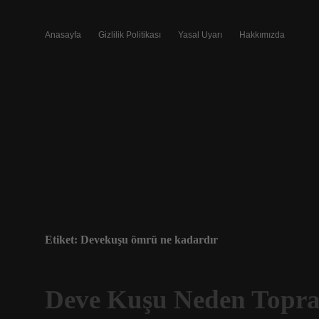
Anasayfa
Gizlilik Politikası
Yasal Uyarı
Hakkımızda
Etiket:
Devekuşu ömrü ne kadardır
Deve Kuşu Neden Topr