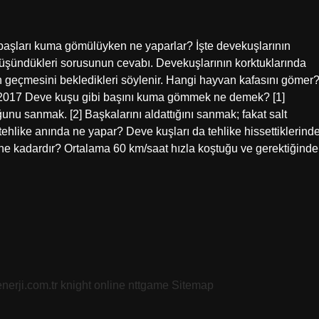
aşları kuma gömülüyken ne yaparlar? İşte devekuşlarının
üşündükleri sorusunun cevabı. Devekuşlarının korktuklarında
 geçmesini bekledikleri söylenir. Hangi hayvan kafasını gömer
 2017 Deve kuşu gibi başını kuma gömmek ne demek? [1]
unu sanmak. [2] Başkalarını aldattığını sanmak; fakat salt
hlike anında ne yapar? Deve kuşları da tehlike hissettiklerind
 ne kadardır? Ortalama 60 km/saat hızla koştuğu ve gerektiğinde
nerji.com.tr
knight online
nttgame
Sitemap