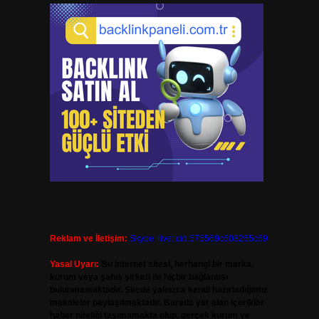
Reklam ve İletişim:
Skype: live:.cid.575569c608265c69
Yasal Uyarı:
Bu internet sitesi, herhangi bir marka,
kurum veya şahıs şirketi ile hiçbir bağlantısı
bulunmamaktadır. Sitede yalnızca kendi hazırladığımız
makaleler paylaşılmaktadır. Burada yer alan içerikler
haber niteliği taşımamakta olup, gerçek kurum ve