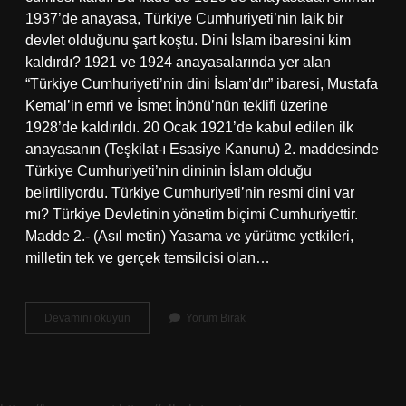
1937’de anayasa, Türkiye Cumhuriyeti’nin laik bir
devlet olduğunu şart koştu. Dini İslam ibaresini kim
kaldırdı? 1921 ve 1924 anayasalarında yer alan
“Türkiye Cumhuriyeti’nin dini İslam’dır” ibaresi, Mustafa
Kemal’in emri ve İsmet İnönü’nün teklifi üzerine
1928’de kaldırıldı. 20 Ocak 1921’de kabul edilen ilk
anayasanın (Teşkilat-ı Esasiye Kanunu) 2. maddesinde
Türkiye Cumhuriyeti’nin dininin İslam olduğu
belirtiliyordu. Türkiye Cumhuriyeti’nin resmi dini var
mı? Türkiye Devletinin yönetim biçimi Cumhuriyettir.
Madde 2.- (Asıl metin) Yasama ve yürütme yetkileri,
milletin tek ve gerçek temsilcisi olan…
Devletin
Devamını okuyun
Yorum Bırak
Dini
Islamdır
Ibaresi
Neden
Kaldırıldı