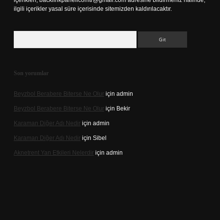
içerikleri,
backlinkpanelicomtr@gmail.com
adresine bildirmeniz halinde,
ilgili içerikler yasal süre içerisinde sitemizden kaldırılacaktır.
Arama
Son yorumlar
Beyzbol Berabere Biterse Ne Olur
için
admin
Beyzbol Berabere Biterse Ne Olur
için
Bekir
Karaman Diğer Adı Nedir
için
admin
Karaman Diğer Adı Nedir
için
Sibel
Aknetrent Yan Etkileri Nelerdir
için
admin