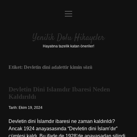
menüyü
Anasayfa
aç
Gizlilik Politikası
Yenilik Dolu Hikayeler
Yasal Uyarı
Hayatına tazelik katan öneriler!
Hakkımızda
Etiket:
Devletin dini adalettir kimin sözü
Devletin Dini Islamdır Ibaresi Neden
Kaldırıldı
Tarih: Ekim 19, 2024
Devletin dini İslamdır ibaresi ne zaman kaldırıldı?
Ancak 1924 anayasasında “Devletin dini İslam’dır”
cümlesi kaldı. Bu ifade de 1928’de anayasadan silindi.