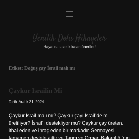
menüyü
Anasayfa
aç
Gizlilik Politikası
Yenilik Dolu Hikayeler
Yasal Uyarı
Hayatına tazelik katan öneriler!
Hakkımızda
Etiket:
Doğuş çay İsrail malı mı
Çaykur Israilin Mi
Tarih: Aralık 21, 2024
Çaykur İsrail malı mı? Çaykur çayı İsrail’de mi
üretiliyor? İsrail’i destekliyor mu? Çaykur çay üreten,
ithal eden ve ihraç eden bir markadır. Sermayesi
tamamen devlete aittir ve Tarım ve Orman Bakanlığı’nın