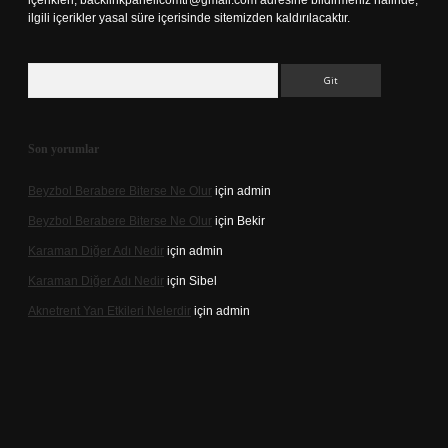
içerikleri,
backlinkpanelicomtr@gmail.com
adresine bildirmeniz halinde,
ilgili içerikler yasal süre içerisinde sitemizden kaldırılacaktır.
Arama
Son yorumlar
Beyzbol Berabere Biterse Ne Olur
için
admin
Beyzbol Berabere Biterse Ne Olur
için
Bekir
Karaman Diğer Adı Nedir
için
admin
Karaman Diğer Adı Nedir
için
Sibel
Aknetrent Yan Etkileri Nelerdir
için
admin