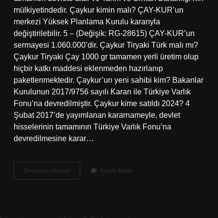
mülkiyetindedir. Çaykur kimin malı? ÇAY-KUR’un
merkezi Yüksek Planlama Kurulu kararıyla
değiştirilebilir. 5 – (Değişik: RG-28615) ÇAY-KUR’un
sermayesi 1.060.000’dir. Çaykur Tiryaki Türk malı mı?
Çaykur Tiryaki Çay 1000 gr tamamen yerli üretim olup
hiçbir katkı maddesi eklenmeden hazırlanıp
paketlenmektedir. Çaykur’un yeni sahibi kim? Bakanlar
Kurulunun 2017/9756 sayılı Kararı ile Türkiye Varlık
Fonu’na devredilmiştir. Çaykur kime satıldı 2024? 4
Şubat 2017’de yayımlanan kararnameyle, devlet
hisselerinin tamamının Türkiye Varlık Fonu’na
devredilmesine karar…
Çaykur
Devamını okuyun
Yorum Bırak
Israilin
Mi