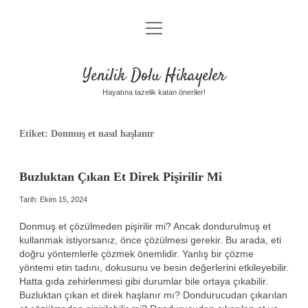
menüyü
Anasayfa
aç
Gizlilik Politikası
Yenilik Dolu Hikayeler
Yasal Uyarı
Hayatına tazelik katan öneriler!
Hakkımızda
Etiket:
Donmuş et nasıl haşlanır
Buzluktan Çıkan Et Direk Pişirilir Mi
Tarih: Ekim 15, 2024
Donmuş et çözülmeden pişirilir mi? Ancak dondurulmuş et
kullanmak istiyorsanız, önce çözülmesi gerekir. Bu arada, eti
doğru yöntemlerle çözmek önemlidir. Yanlış bir çözme
yöntemi etin tadını, dokusunu ve besin değerlerini etkileyebilir.
Hatta gıda zehirlenmesi gibi durumlar bile ortaya çıkabilir.
Buzluktan çıkan et direk haşlanır mı? Dondurucudan çıkarılan