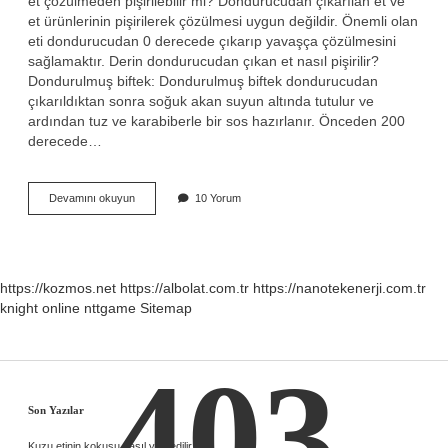
et çözülmeden pişirilebilir mi? Dondurucudan çıkarılan et ve
et ürünlerinin pişirilerek çözülmesi uygun değildir. Önemli olan
eti dondurucudan 0 derecede çıkarıp yavaşça çözülmesini
sağlamaktır. Derin dondurucudan çıkan et nasıl pişirilir?
Dondurulmuş biftek: Dondurulmuş biftek dondurucudan
çıkarıldıktan sonra soğuk akan suyun altında tutulur ve
ardından tuz ve karabiberle bir sos hazırlanır. Önceden 200
derecede…
Buzluktan
Devamını okuyun
10 Yorum
Çıkan
Et
Direk
Pişirilir
Mi
https://kozmos.net
https://albolat.com.tr
https://nanotekenerji.com.tr
knight online
nttgame
Sitemap
403
Sidebar
Son Yazılar
Kuzu etinin kokusu nasıl yok edilir ?