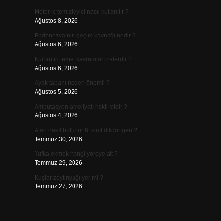
Motor iç temizleyici nasıl kullanılır ?
Ağustos 8, 2026
Endonezya’nın geçim kaynağı nedir ?
Ağustos 6, 2026
Kur’an’ın temel kavramları nelerdir ?
Ağustos 6, 2026
Ayak tabanı neden önemli ?
Ağustos 5, 2026
Amputasyon ameliyatı riskli midir ?
Ağustos 4, 2026
Alan nasıl bulunur 6. sınıf dikdörtgen ?
Temmuz 30, 2026
Yufka ekmek hangi yöreye ait ?
Temmuz 29, 2026
Kuşlar zeytinyağı yer mi ?
Temmuz 27, 2026