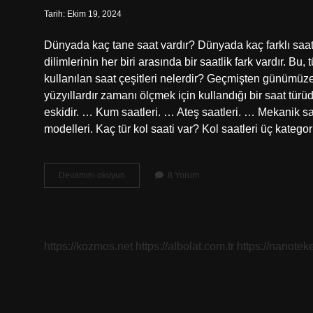
Tarih: Ekim 19, 2024
Dünyada kaç tane saat vardır? Dünyada kaç farklı saat v
dilimlerinin her biri arasında bir saatlik fark vardır. 
kullanılan saat çeşitleri nelerdir? Geçmişten günümüze 
yüzyıllardır zamanı ölçmek için kullandığı bir saat tür
eskidir. … Kum saatleri. … Ateş saatleri. … Mekanik saa
modelleri. Kaç tür kol saati var? Kol saatleri üç kategori
Kaç
Devamını okuyun
8 Yorum
Saat
Çeşidi
Vardır
https://kozmos.net
https://albolat.com.tr
https://nanoteke