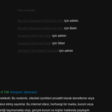
Son yorumlar
Beyzbol Berabere Biterse Ne Olur
için
admin
Beyzbol Berabere Biterse Ne Olur
için
Bekir
Karaman Diğer Adı Nedir
için
admin
Karaman Diğer Adı Nedir
için
Sibel
Aknetrent Yan Etkileri Nelerdir
için
admin
 0 726
Telegram: @karabul
ektedir. Bu nedenle, sitedeki içerikleri proaktif olarak denetleme veya
 etmiş sayılırlar. Bu internet sitesi, herhangi bir marka, kurum veya
niteliği taşımamakta olup, gerçek kurum ve kişiler hakkında paylaşım