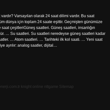
ardır? Varsayılan olarak 24 saat dilimi vardır. Bu saat
Bu, tüm dünya için toplam 24 saate eşittir. Geçmişten günümüze
saat çeşitleriGüneş saatleri. Güneş saatleri, insanlığın
üdür. … Su saatleri. Su saatleri neredeyse güneş saatleri kadar
tler. … Atom saatleri. … Tarihteki ilk kol saati. … Yeni saat
ye ayrılır: analog saatler, dijital…
nerji.com.tr
knight online
nttgame
Sitemap