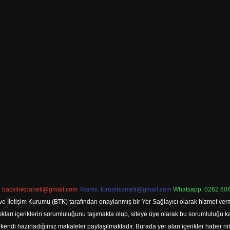
:
backlinkpaneli@gmail.com
Teams:
forumhizmeti@gmail.com
Whatsapp: 0262 606
ve İletişim Kurumu (BTK) tarafından onaylanmış bir Yer Sağlayıcı olarak hizmet verm
rı içeriklerin sorumluluğunu taşımakta olup, siteye üye olarak bu sorumluluğu kabul
a kendi hazırladığımız makaleler paylaşılmaktadır. Burada yer alan içerikler haber 