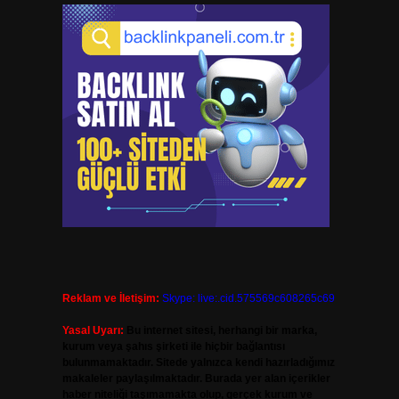
Reklam ve İletişim:
Skype: live:.cid.575569c608265c69
Yasal Uyarı:
Bu internet sitesi, herhangi bir marka,
kurum veya şahıs şirketi ile hiçbir bağlantısı
bulunmamaktadır. Sitede yalnızca kendi hazırladığımız
makaleler paylaşılmaktadır. Burada yer alan içerikler
haber niteliği taşımamakta olup, gerçek kurum ve