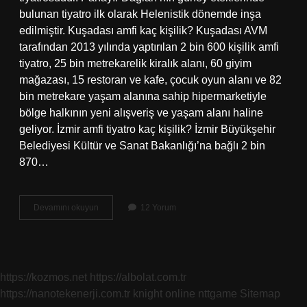
bulunan tiyatro ilk olarak Helenistik dönemde inşa
edilmiştir. Kuşadası amfi kaç kişilik? Kuşadası AVM
tarafından 2013 yılında yaptırılan 2 bin 600 kişilik amfi
tiyatro, 25 bin metrekarelik kiralık alanı, 60 giyim
mağazası, 15 restoran ve kafe, çocuk oyun alanı ve 82
bin metrekare yaşam alanına sahip hipermarketiyle
bölge halkının yeni alışveriş ve yaşam alanı haline
geliyor. İzmir amfi tiyatro kaç kişilik? İzmir Büyükşehir
Belediyesi Kültür ve Sanat Bakanlığı’na bağlı 2 bin
870…
Amfi
Devamını okuyun
12 Yorum
Kac
Kisilik
https://kozmos.net
https://albolat.com.tr
https://nanotekenerji.com.tr
knight online
nttgame
Sitemap