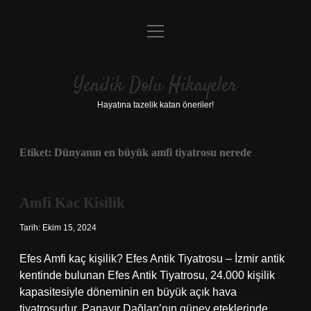
menüyü
Anasayfa
aç
Gizlilik Politikası
Yenilik Dolu Hikayeler
Yasal Uyarı
Hayatına tazelik katan öneriler!
Hakkımızda
Etiket:
Dünyanın en büyük amfi tiyatrosu nerede
Amfi Kac Kisilik
Tarih: Ekim 15, 2024
Efes Amfi kaç kişilik? Efes Antik Tiyatrosu – İzmir antik
kentinde bulunan Efes Antik Tiyatrosu, 24.000 kişilik
kapasitesiyle döneminin en büyük açık hava
tiyatrosudur. Panayır Dağları’nın güney eteklerinde