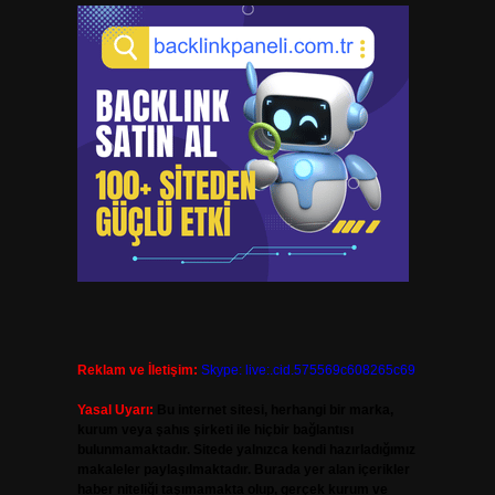
Reklam ve İletişim:
Skype: live:.cid.575569c608265c69
Yasal Uyarı:
Bu internet sitesi, herhangi bir marka,
kurum veya şahıs şirketi ile hiçbir bağlantısı
bulunmamaktadır. Sitede yalnızca kendi hazırladığımız
makaleler paylaşılmaktadır. Burada yer alan içerikler
haber niteliği taşımamakta olup, gerçek kurum ve