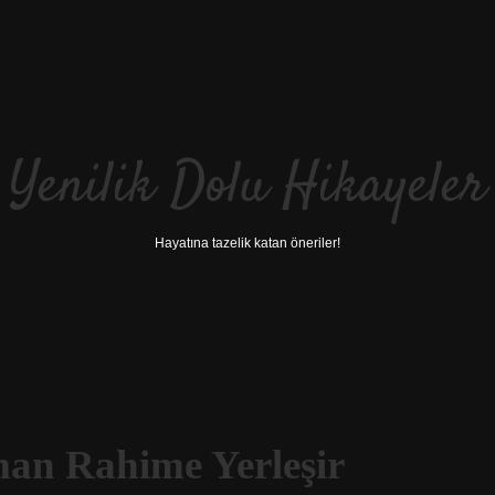
Yenilik Dolu Hikayeler
Hayatına tazelik katan öneriler!
an Rahime Yerleşir