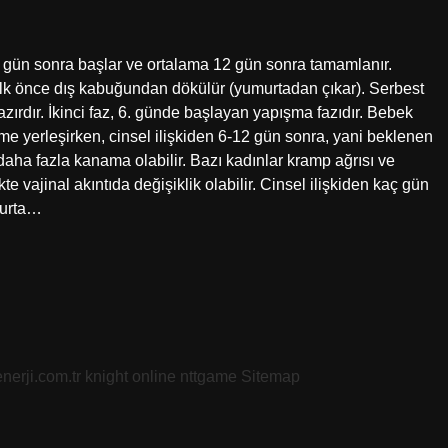
gün sonra başlar ve ortalama 12 gün sonra tamamlanır.
lk önce dış kabuğundan dökülür (yumurtadan çıkar). Serbest
rdır. İkinci faz, 6. günde başlayan yapışma fazıdır. Bebek
ime yerleşirken, cinsel ilişkiden 6-12 gün sonra, yani beklenen
aha fazla kanama olabilir. Bazı kadınlar kramp ağrısı ve
e vajinal akıntıda değişiklik olabilir. Cinsel ilişkiden kaç gün
murta…
nerji.com.tr
knight online
nttgame
Sitemap