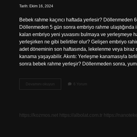
Tarih: Ekim 16, 2024
Bebek rahme kaçıncı haftada yerlesir? Döllenmeden 6 
Döllenmeden 5 gün sonra embriyo rahme ulaştığında i
kalan embriyo yeni yuvasını bulmaya ve yerleşmeye hazı
yerleşirken ne gibi belirtiler olur? Gelişen embriyo rah
adet döneminin son haftasında, lekelenme veya biraz d
kanama yaşayabilir. Akıntı: Yerleşme kanamasıyla birlikt
sonra bebek rahme yerleşir? Döllenmeden sonra, yu
Gebelikte
Devamını okuyun
6 Yorum
Bebek
Ne
Zaman
Rahime
Yerleşir
https://kozmos.net
https://albolat.com.tr
https://nanoteke