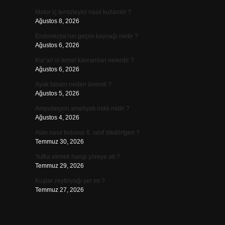
Motor iç temizleyici nasıl kullanılır ?
Ağustos 8, 2026
Endonezya’nın geçim kaynağı nedir ?
Ağustos 6, 2026
Kur’an’ın temel kavramları nelerdir ?
Ağustos 6, 2026
Ayak tabanı neden önemli ?
Ağustos 5, 2026
Amputasyon ameliyatı riskli midir ?
Ağustos 4, 2026
Alan nasıl bulunur 6. sınıf dikdörtgen ?
Temmuz 30, 2026
Yufka ekmek hangi yöreye ait ?
Temmuz 29, 2026
Kuşlar zeytinyağı yer mi ?
Temmuz 27, 2026