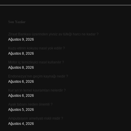
Sidebar
Son Yazılar
Ziraat Bankası üzerinden yivsiz av tüfeği harcı ne kadar ?
Ağustos 9, 2026
Kuzu etinin kokusu nasıl yok edilir ?
Ağustos 8, 2026
Motor iç temizleyici nasıl kullanılır ?
Ağustos 8, 2026
Endonezya’nın geçim kaynağı nedir ?
Ağustos 6, 2026
Kur’an’ın temel kavramları nelerdir ?
Ağustos 6, 2026
Ayak tabanı neden önemli ?
Ağustos 5, 2026
Amputasyon ameliyatı riskli midir ?
Ağustos 4, 2026