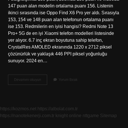
147 puan alan modelin ortalama puanı 156. Listenin
ikinci sırasında ise Oppo Find X6 Pro yer aldı. Sırasıyla
153, 154 ve 148 puan alan telefonun ortalama puanı
ise 153. Redmilerin en iyisi hangisi? Redmi Note 13
Pro+ 5G de en iyi Xiaomi telefon modelleri listesinde
yer alıyor. 6.7 inç ekran boyutuna sahip telefon,
CrystalRes AMOLED ekranında 1220 x 2712 piksel
çözünürlük ve yaklaşık 446 PPI piksel yoğunluğu
sunuyor. 2024 en…
Redmi
Devamını okuyun
Yorum Bırak
En
Iyi
Kamera
Hangisi
https://kozmos.net
https://albolat.com.tr
https://nanotekenerji.com.tr
knight online
nttgame
Sitemap