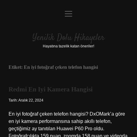
menüyü
Anasayfa
aç
Gizlilik Politikası
Yenilik Dolu Hikayeler
Yasal Uyarı
Hayatına tazelik katan öneriler!
Hakkımızda
Etiket:
En iyi fotoğraf çeken telefon hangisi
Redmi En Iyi Kamera Hangisi
Tarih: Aralık 22, 2024
En iyi fotoğraf çeken telefon hangisi? DxOMark’a göre
en iyi kamera performansına sahip akıllı telefon,
geçtiğimiz ay tanıtılan Huawei P60 Pro oldu.
Fotoğrafçılıkta 159 puan, zoomda 158 puan ve videoda