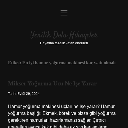
menüyü
Anasayfa
aç
Gizlilik Politikası
Yenilik Dolu Hikayeler
Yasal Uyarı
Hayatına tazelik katan öneriler!
Hakkımızda
Etiket:
En iyi hamur yoğurma makinesi kaç watt olmalı
Mikser Yoğurma Ucu Ne Işe Yarar
Tarih: Eylül 29, 2024
Hamur yoğurma makinesi uçları ne işe yarar? Hamur
yoğurma başlığı; Ekmek, börek ve pizza gibi yoğurma
gerektiren hamurları hazırlamanızı sağlar. Çırpıcı
aparatları ayrıca kek gibi daha az sıvı karışımların