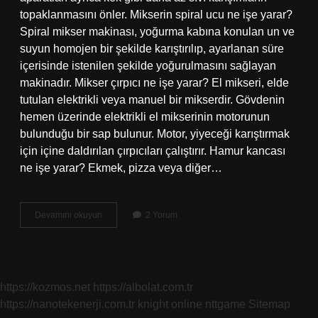
topaklanmasını önler. Mikserin spiral ucu ne işe yarar?
Spiral mikser makinası, yoğurma kabına konulan un ve
suyun homojen bir şekilde karıştırılıp, ayarlanan süre
içerisinde istenilen şekilde yoğurulmasını sağlayan
makinadır. Mikser çırpıcı ne işe yarar? El mikseri, elde
tutulan elektrikli veya manuel bir mikserdir. Gövdenin
hemen üzerinde elektrikli el mikserinin motorunun
bulunduğu bir sap bulunur. Motor, yiyeceği karıştırmak
için içine daldırılan çırpıcıları çalıştırır. Hamur kancası
ne işe yarar? Ekmek, pizza veya diğer…
Mikser
Devamını okuyun
2 Yorum
Yoğurma
Ucu
Ne
Işe
Yarar
https://kozmos.net
https://albolat.com.tr
https://nanotekenerji.com.tr
knight online
nttgame
Sitemap