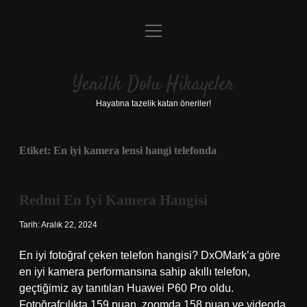
menüyü
Anasayfa
aç
Gizlilik Politikası
Yenilik Dolu Hikayeler
Yasal Uyarı
Hayatına tazelik katan öneriler!
Hakkımızda
Etiket:
En iyi kamera lensi hangi telefonda
Redmi En Iyi Kamera Hangisi
Tarih: Aralık 22, 2024
En iyi fotoğraf çeken telefon hangisi? DxOMark’a göre
en iyi kamera performansına sahip akıllı telefon,
geçtiğimiz ay tanıtılan Huawei P60 Pro oldu.
Fotoğrafçılıkta 159 puan, zoomda 158 puan ve videoda