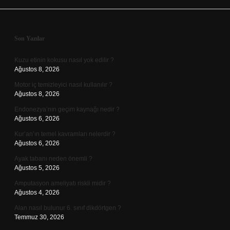
Sidebar
Son Yazılar
Kuzu etinin kokusu nasıl yok edilir ?
Ağustos 8, 2026
Motor iç temizleyici nasıl kullanılır ?
Ağustos 8, 2026
Endonezya’nın geçim kaynağı nedir ?
Ağustos 6, 2026
Kur’an’ın temel kavramları nelerdir ?
Ağustos 6, 2026
Ayak tabanı neden önemli ?
Ağustos 5, 2026
Amputasyon ameliyatı riskli midir ?
Ağustos 4, 2026
Alan nasıl bulunur 6. sınıf dikdörtgen ?
Temmuz 30, 2026