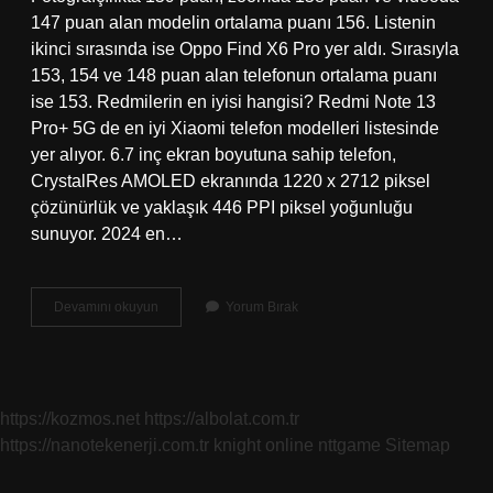
147 puan alan modelin ortalama puanı 156. Listenin
ikinci sırasında ise Oppo Find X6 Pro yer aldı. Sırasıyla
153, 154 ve 148 puan alan telefonun ortalama puanı
ise 153. Redmilerin en iyisi hangisi? Redmi Note 13
Pro+ 5G de en iyi Xiaomi telefon modelleri listesinde
yer alıyor. 6.7 inç ekran boyutuna sahip telefon,
CrystalRes AMOLED ekranında 1220 x 2712 piksel
çözünürlük ve yaklaşık 446 PPI piksel yoğunluğu
sunuyor. 2024 en…
Redmi
Devamını okuyun
Yorum Bırak
En
Iyi
Kamera
Hangisi
https://kozmos.net
https://albolat.com.tr
https://nanotekenerji.com.tr
knight online
nttgame
Sitemap