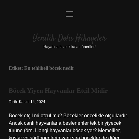
menüyü
Anasayfa
aç
Gizlilik Politikası
Yenilik Dolu Hikayeler
Yasal Uyarı
Hayatına tazelik katan öneriler!
Hakkımızda
Etiket:
En tehlikeli böcek nedir
Böcek Yiyen Hayvanlar Etçil Midir
Tarih: Kasım 14, 2024
Böcek etçil mi otçul mu? Böcekler öncelikle otçullardır.
Ancak canlı hayvanlarla beslenenler tek bir yiyecek
türüne (örn. Hangi hayvanlar böcek yer? Memeliler,
kuşlar ve sürüngenlerin yanı sıra böcekler de diğer