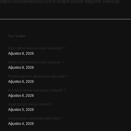
https://nanotekenerji.com.tr
knight online
nttgame
Sitemap
Sidebar
Son Yazılar
Kuzu etinin kokusu nasıl yok edilir ?
Ağustos 8, 2026
Motor iç temizleyici nasıl kullanılır ?
Ağustos 8, 2026
Endonezya’nın geçim kaynağı nedir ?
Ağustos 6, 2026
Kur’an’ın temel kavramları nelerdir ?
Ağustos 6, 2026
Ayak tabanı neden önemli ?
Ağustos 5, 2026
Amputasyon ameliyatı riskli midir ?
Ağustos 4, 2026