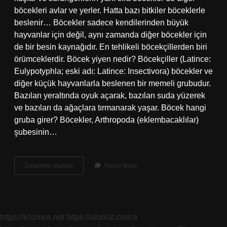
böcekleri avlar ve yerler. Hatta bazı bitkiler böceklerle
beslenir… Böcekler sadece kendilerinden büyük
hayvanlar için değil, aynı zamanda diğer böcekler için
de bir besin kaynağıdır. En tehlikeli böcekçillerden biri
örümceklerdir. Böcek yiyen nedir? Böcekçiller (Latince:
Eulypotyphla; eski adı: Latince: Insectivora) böcekler ve
diğer küçük hayvanlarla beslenen bir memeli grubudur.
Bazıları yeraltında oyuk açarak, bazıları suda yüzerek
ve bazıları da ağaçlara tırmanarak yaşar. Böcek hangi
gruba girer? Böcekler, Arthropoda (eklembacaklılar)
şubesinin…
Böcek
Devamını okuyun
Yorum Bırak
Yiyen
Hayvanlar
Etçil
Midir
https://kozmos.net
https://albolat.com.tr