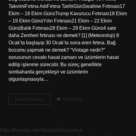
TakvimiFırtına AdıFırtına TarihiGünSwallow Fırtınası17
Ekim – 18 Ekim GünüTrump Kavurucu Fırtınası18 Ekim
– 19 Ekim GünüYılın Fırtınası21 Ekim – 22 Ekim
GünüBalık Fırtınası28 Ekim – 29 Ekim Günü4 satır
daha Zemheri fırtınası ne demek? [1] (Meteoroloji) 8
Ocak’ta başlayıp 30 Ocak’ta sona eren fırtına. Bağ
bozumu yapmak ne demek? “Vintage nedir?”
sorusunun cevabı hasat zamanı ve üzümlerin hasat
edilip işlenme sürecidir. Bu süreç genellikle
sonbaharda gerçekleşir ve üzümlerin
olgunlaşmasıyla…
Bağ
Devamını okuyun
Yorum Bırak
Bozumu
Fırtınası
Ne
Demek
https://kozmos.net
https://albolat.com.tr