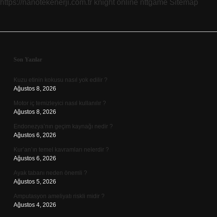
https://nanotekenerji.com.tr
knight online
nttgame
Sitemap
Sidebar
Son Yazılar
Kuzu etinin kokusu nasıl yok edilir ?
Ağustos 8, 2026
Motor iç temizleyici nasıl kullanılır ?
Ağustos 8, 2026
Endonezya’nın geçim kaynağı nedir ?
Ağustos 6, 2026
Kur’an’ın temel kavramları nelerdir ?
Ağustos 6, 2026
Ayak tabanı neden önemli ?
Ağustos 5, 2026
Amputasyon ameliyatı riskli midir ?
Ağustos 4, 2026