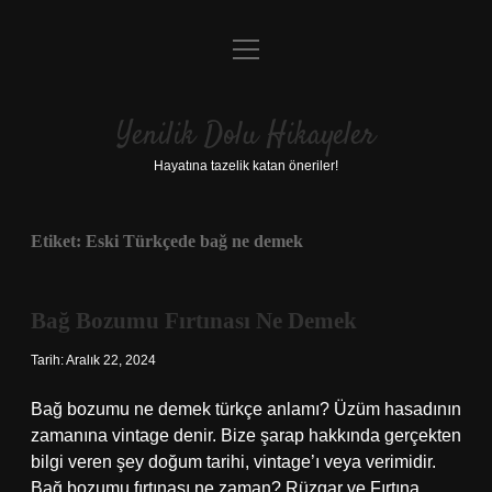
menüyü
Anasayfa
aç
Gizlilik Politikası
Yenilik Dolu Hikayeler
Yasal Uyarı
Hayatına tazelik katan öneriler!
Hakkımızda
Etiket:
Eski Türkçede bağ ne demek
Bağ Bozumu Fırtınası Ne Demek
Tarih: Aralık 22, 2024
Bağ bozumu ne demek türkçe anlamı? Üzüm hasadının
zamanına vintage denir. Bize şarap hakkında gerçekten
bilgi veren şey doğum tarihi, vintage’ı veya verimidir.
Bağ bozumu fırtınası ne zaman? Rüzgar ve Fırtına