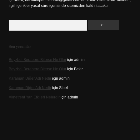
içerikleri,
backlinkpanelicomtr@gmail.com
adresine bildirmeniz halinde,
ilgili içerikler yasal süre içerisinde sitemizden kaldırılacaktır.
Arama
Son yorumlar
Beyzbol Berabere Biterse Ne Olur
için
admin
Beyzbol Berabere Biterse Ne Olur
için
Bekir
Karaman Diğer Adı Nedir
için
admin
Karaman Diğer Adı Nedir
için
Sibel
Aknetrent Yan Etkileri Nelerdir
için
admin