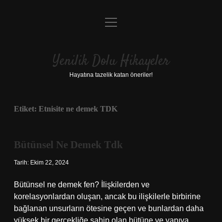
menüyü
Anasayfa
aç
Gizlilik Politikası
Yenilik Dolu Hikayeler
Yasal Uyarı
Hayatına tazelik katan öneriler!
Hakkımızda
Etiket:
Etnisite ne demek TDK
Bütünsel Ne Demek Tdk
Tarih: Ekim 22, 2024
Bütünsel ne demek fen? İlişkilerden ve
korelasyonlardan oluşan, ancak bu ilişkilerle birbirine
bağlanan unsurların ötesine geçen ve bunlardan daha
yüksek bir gerçekliğe sahip olan bütüne ve yapıya