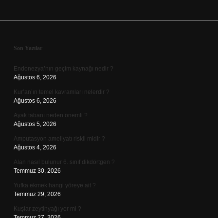
Sidebar
Son Yazılar
Endonezya’nın geçim kaynağı nedir ?
Ağustos 6, 2026
Kur’an’ın temel kavramları nelerdir ?
Ağustos 6, 2026
Ayak tabanı neden önemli ?
Ağustos 5, 2026
Amputasyon ameliyatı riskli midir ?
Ağustos 4, 2026
Alan nasıl bulunur 6. sınıf dikdörtgen ?
Temmuz 30, 2026
Yufka ekmek hangi yöreye ait ?
Temmuz 29, 2026
Kuşlar zeytinyağı yer mi ?
Temmuz 27, 2026