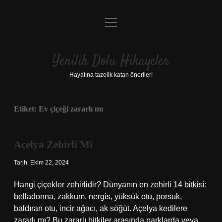
menüyü
Anasayfa
aç
Gizlilik Politikası
Yenilik Dolu Hikayeler
Yasal Uyarı
Hayatına tazelik katan öneriler!
Hakkımızda
Etiket:
Ev çiçeği zararlı mı
Açelya Zehirli Mi
Tarih: Ekim 22, 2024
Hangi çiçekler zehirlidir? Dünyanın en zehirli 14 bitkisi:
belladonna, zakkum, nergis, yüksük otu, porsuk,
baldıran otu, incir ağacı, ak söğüt. Açelya kedilere
zararlı mı? Bu zararlı bitkiler arasında parklarda veya