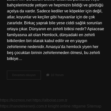
bahçelerimizde yetişen ve hepimizin bildiği ve gördüğü
açelya da vardır. Sadece kediler ve köpekler için değil,
atlar, koyunlar ve keçiler gibi hayvanlar için de çok
zararlıdır. Birkaç yaprak bile yese ciddi sağlık sorunları
ortaya çıkar. Dünyanın en zehirli bitkisi nedir? Apiaceae
familyasına ait olan Hemlock, dünyadaki en zehirli
bitkilerden biri olarak kabul edilir ve en yaygın
zehirlenme nedenidir. Amasya’da hemlock yiyen her
beş çocuktan birinin zehirlenmeden ölmesi, bu zehirli
bitkiye…
Açelya
Devamını okuyun
10 Yorum
Zehirli
Mi
https://kozmos.net
https://albolat.com.tr
https://nanotekenerji.com.tr
knight online
nttgame
Sitemap