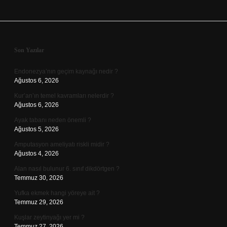
Sidebar
Son Yazılar
Endonezya’nın geçim kaynağı nedir ?
Ağustos 6, 2026
Kur’an’ın temel kavramları nelerdir ?
Ağustos 6, 2026
Ayak tabanı neden önemli ?
Ağustos 5, 2026
Amputasyon ameliyatı riskli midir ?
Ağustos 4, 2026
Alan nasıl bulunur 6. sınıf dikdörtgen ?
Temmuz 30, 2026
Yufka ekmek hangi yöreye ait ?
Temmuz 29, 2026
Kuşlar zeytinyağı yer mi ?
Temmuz 27, 2026