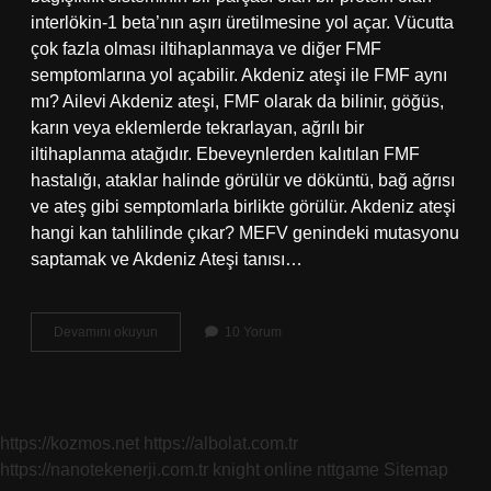
interlökin-1 beta’nın aşırı üretilmesine yol açar. Vücutta
çok fazla olması iltihaplanmaya ve diğer FMF
semptomlarına yol açabilir. Akdeniz ateşi ile FMF aynı
mı? Ailevi Akdeniz ateşi, FMF olarak da bilinir, göğüs,
karın veya eklemlerde tekrarlayan, ağrılı bir
iltihaplanma atağıdır. Ebeveynlerden kalıtılan FMF
hastalığı, ataklar halinde görülür ve döküntü, bağ ağrısı
ve ateş gibi semptomlarla birlikte görülür. Akdeniz ateşi
hangi kan tahlilinde çıkar? MEFV genindeki mutasyonu
saptamak ve Akdeniz Ateşi tanısı…
Akdeniz
Devamını okuyun
10 Yorum
Ateşi
Hangi
Bakteri
https://kozmos.net
https://albolat.com.tr
https://nanotekenerji.com.tr
knight online
nttgame
Sitemap