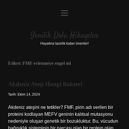
menüyü
Anasayfa
aç
Gizlilik Politikası
Yenilik Dolu Hikayeler
Yasal Uyarı
Hayatına tazelik katan öneriler!
Hakkımızda
Etiket:
FMF evlenmeye engel mi
Akdeniz Ateşi Hangi Bakteri
Tarih: Ekim 14, 2024
Akdeniz ateşini ne tetikler? FMF, pirin adı verilen bir
proteini kodlayan MEFV geninin kalıtsal mutasyonu
nedeniyle oluşan genetik bir bozukluktur. Bu, vücudun
bağışıklık sisteminin bir parçası olan bir protein olan