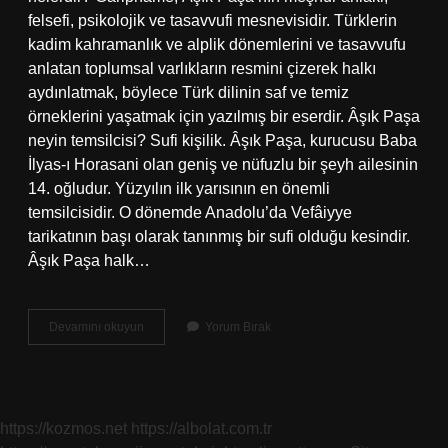
felsefi, psikolojik ve tasavvufi mesnevisidir. Türklerin
kadim kahramanlık ve alplik dönemlerini ve tasavvufu
anlatan toplumsal varlıkların resmini çizerek halkı
aydınlatmak, böylece Türk dilinin saf ve temiz
örneklerini yaşatmak için yazılmış bir eserdir. Âşık Paşa
neyin temsilcisi? Sufi kişilik. Âşık Paşa, kurucusu Baba
İlyas-ı Horasani olan geniş ve nüfuzlu bir şeyh ailesinin
14. oğludur. Yüzyılın ilk yarısının en önemli
temsilcisidir. O dönemde Anadolu’da Vefâiyye
tarikatının başı olarak tanınmış bir sufi olduğu kesindir.
Âşık Paşa halk…
Âşık
Devamını okuyun
Yorum Bırak
Paşanın
Divanı
Var
Mıdır
https://kozmos.net
https://albolat.com.tr