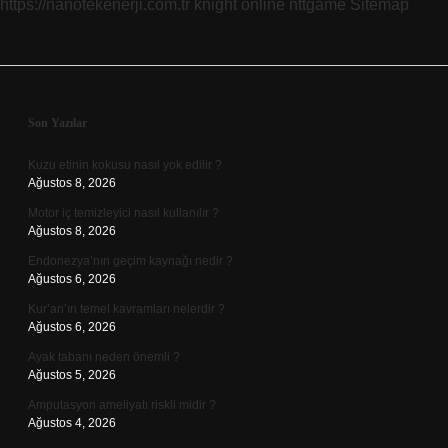
https://nanotekenerji.com.tr
knight online
nttgame
Sitemap
Sidebar
Son Yazılar
Kuzu etinin kokusu nasıl yok edilir ?
Ağustos 8, 2026
Motor iç temizleyici nasıl kullanılır ?
Ağustos 8, 2026
Endonezya’nın geçim kaynağı nedir ?
Ağustos 6, 2026
Kur’an’ın temel kavramları nelerdir ?
Ağustos 6, 2026
Ayak tabanı neden önemli ?
Ağustos 5, 2026
Amputasyon ameliyatı riskli midir ?
Ağustos 4, 2026