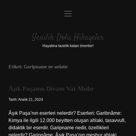
menüyü
Anasayfa
aç
Gizlilik Politikası
Yenilik Dolu Hikayeler
Yasal Uyarı
Hayatına tazelik katan öneriler!
Hakkımızda
Etiket:
Garipname ne anlatır
Âşık Paşanın Divanı Var Mıdır
Tarih: Aralık 21, 2024
Âşık Paşa’nın eserleri nelerdir? Eserleri: Garibnâme:
Kimya ile ilgili 12.000 beyitten oluşan ahlaki, tasavvufi,
didaktik bir eserdir. Garipname nedir, özellikleri
nelerdir? Garipnâme, Âşık Paşa’nın meşhur ahlaki,