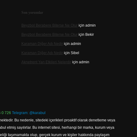
Son yorumlar
Beyzbol Berabere Biterse Ne Olur
için
admin
Beyzbol Berabere Biterse Ne Olur
için
Bekir
Karaman Diğer Adı Nedir
için
admin
Karaman Diğer Adı Nedir
için
Sibel
Aknetrent Yan Etkileri Nelerdir
için
admin
 0 726
Telegram: @karabul
ektedir. Bu nedenle, sitedeki içerikleri proaktif olarak denetleme veya
 etmiş sayılırlar. Bu internet sitesi, herhangi bir marka, kurum veya
niteliği taşımamakta olup, gerçek kurum ve kişiler hakkında paylaşım