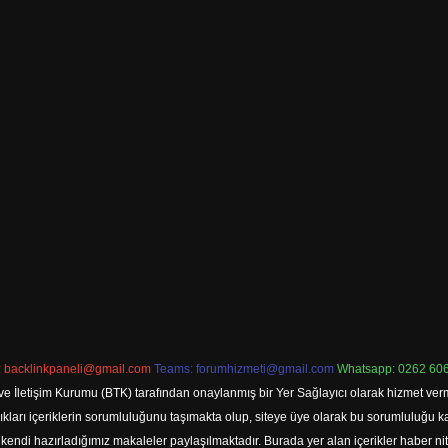
:
backlinkpaneli@gmail.com
Teams:
forumhizmeti@gmail.com
Whatsapp: 0262 606
ve İletişim Kurumu (BTK) tarafından onaylanmış bir Yer Sağlayıcı olarak hizmet verm
rı içeriklerin sorumluluğunu taşımakta olup, siteye üye olarak bu sorumluluğu kabul
a kendi hazırladığımız makaleler paylaşılmaktadır. Burada yer alan içerikler haber 