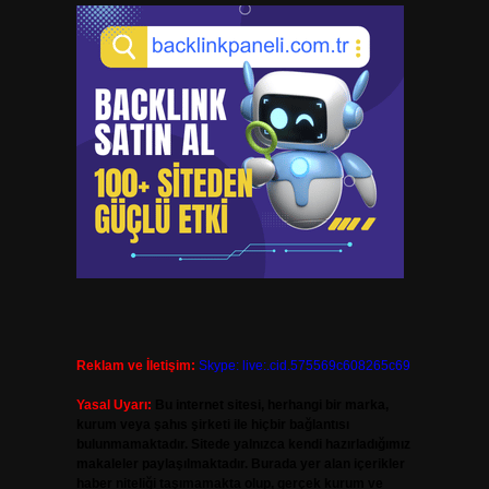
Reklam ve İletişim:
Skype: live:.cid.575569c608265c69
Yasal Uyarı:
Bu internet sitesi, herhangi bir marka,
kurum veya şahıs şirketi ile hiçbir bağlantısı
bulunmamaktadır. Sitede yalnızca kendi hazırladığımız
makaleler paylaşılmaktadır. Burada yer alan içerikler
haber niteliği taşımamakta olup, gerçek kurum ve