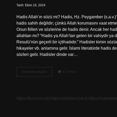
Tarih: Ekim 16, 2024
Hadis Allah’ın sözü mi? Hadis, Hz. Peygamber (s.a.v.)’i
hadis sahih değildir; çünkü Allah korumasını vaat etm
Onun fiilleri ve sözlerine de hadis denir. Ancak her ha
allahtan mı? “Hadis ya Allah’tan gelen bir vahiydir ya
Resulü’nün geçerli bir içtihadıdır.” Hadisler kimin söz
hikayeler vb. anlamına gelir. İslami literatürde hadis
sözleri gelir. Hadisler dinde var…
Hadisler
Devamını okuyun
12 Yorum
Allahın
Sözü
Mü
https://kozmos.net
https://albolat.com.tr
https://nanoteke