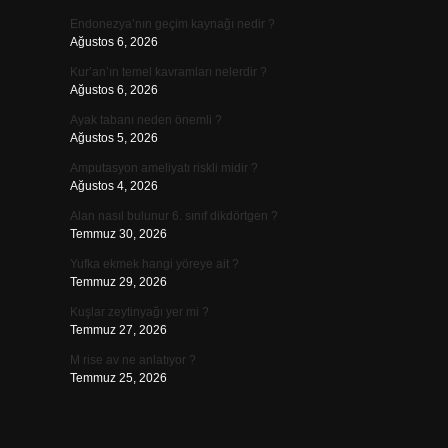
Endonezya’nın geçim kaynağı nedir ?
Ağustos 6, 2026
Kur’an’ın temel kavramları nelerdir ?
Ağustos 6, 2026
Ayak tabanı neden önemli ?
Ağustos 5, 2026
Amputasyon ameliyatı riskli midir ?
Ağustos 4, 2026
Alan nasıl bulunur 6. sınıf dikdörtgen ?
Temmuz 30, 2026
Yufka ekmek hangi yöreye ait ?
Temmuz 29, 2026
Kuşlar zeytinyağı yer mi ?
Temmuz 27, 2026
M rise av ne anlatıyor ?
Temmuz 25, 2026