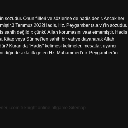
n sözüdür. Onun fiilleri ve sözlerine de hadis denir. Ancak her
emiştir.3 Temmuz 2022Hadis, Hz. Peygamber (s.a.v.)’in sözüdür.
dis sahih değildir; çünkü Allah korumasını vaat etmemiştir. Hadis
 da Kitap veya Sünnet’ten sahih bir vahye dayanarak Allah
üdür? Kuran’da “Hadis” kelimesi kelimeler, mesajlar, uyarıcı
 denildiğinde akla ilk gelen Hz. Muhammed’dir. Peygamber’in
nerji.com.tr
knight online
nttgame
Sitemap