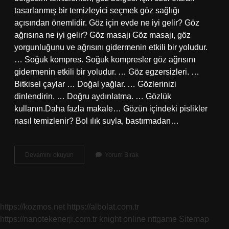
tasarlanmış bir temizleyici seçmek göz sağlığı
açısından önemlidir. Göz için evde ne iyi gelir? Göz
ağrısına ne iyi gelir? Göz masajı Göz masajı, göz
yorgunluğunu ve ağrısını gidermenin etkili bir yoludur.
… Soğuk kompres. Soğuk kompresler göz ağrısını
gidermenin etkili bir yoludur. … Göz egzersizleri. …
Bitkisel çaylar … Doğal yağlar. … Gözlerinizi
dinlendirin. … Doğru aydınlatma. … Gözlük
kullanın.Daha fazla makale… Gözün içindeki pislikler
nasıl temizlenir? Bol ılık suyla, bastırmadan…
Gözün
Devamını okuyun
Yorum Bırak
Içini
Ne
Temizler
https://kozmos.net
https://albolat.com.tr
https://nanotekenerji.com.tr
knight online
nttgame
Sitemap