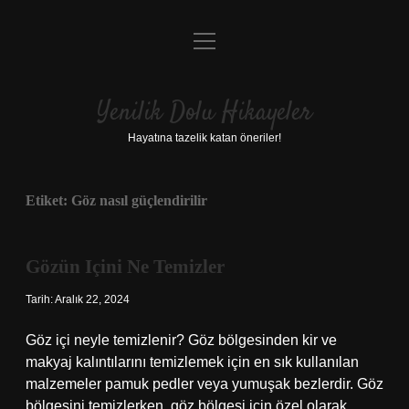
menüyü
Anasayfa
aç
Gizlilik Politikası
Yenilik Dolu Hikayeler
Yasal Uyarı
Hayatına tazelik katan öneriler!
Hakkımızda
Etiket:
Göz nasıl güçlendirilir
Gözün Içini Ne Temizler
Tarih: Aralık 22, 2024
Göz içi neyle temizlenir? Göz bölgesinden kir ve
makyaj kalıntılarını temizlemek için en sık kullanılan
malzemeler pamuk pedler veya yumuşak bezlerdir. Göz
bölgesini temizlerken, göz bölgesi için özel olarak