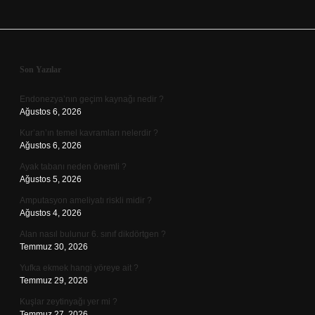
Sidebar
Son Yazılar
Endonezya’nın geçim kaynağı nedir ?
Ağustos 6, 2026
Kur’an’ın temel kavramları nelerdir ?
Ağustos 6, 2026
Ayak tabanı neden önemli ?
Ağustos 5, 2026
Amputasyon ameliyatı riskli midir ?
Ağustos 4, 2026
Alan nasıl bulunur 6. sınıf dikdörtgen ?
Temmuz 30, 2026
Yufka ekmek hangi yöreye ait ?
Temmuz 29, 2026
Kuşlar zeytinyağı yer mi ?
Temmuz 27, 2026