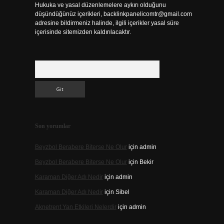
Hukuka ve yasal düzenlemelere aykırı olduğunu
düşündüğünüz içerikleri,
backlinkpanelicomtr@gmail.com
adresine bildirmeniz halinde, ilgili içerikler yasal süre
içerisinde sitemizden kaldırılacaktır.
Arama
Son yorumlar
Beyzbol Berabere Biterse Ne Olur
için
admin
Beyzbol Berabere Biterse Ne Olur
için
Bekir
Karaman Diğer Adı Nedir
için
admin
Karaman Diğer Adı Nedir
için
Sibel
Aknetrent Yan Etkileri Nelerdir
için
admin