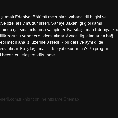
ştırmalı Edebiyat Bölümü mezunları, yabancı dil bilgisi ve
t ve özel arşiv müdürlükleri, Sanayi Bakanlığı gibi kamu
lanında çalışma imkânına sahiptirler. Karşılaştırmalı Edebiyat ka
lik zorunlu yabancı dil dersi alırlar. Ayrıca, ilgi alanlarına bağlı
bi metin analizi üzerine 8 kredilik bir ders ve aynı dilde
dersi alırlar. Karşılaştırmalı Edebiyat okunur mu? Bu programı
il becerileri, eleştirel düşünme…
nerji.com.tr
knight online
nttgame
Sitemap