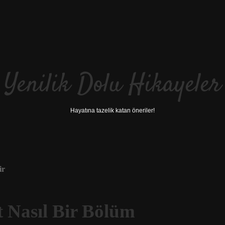
Yenilik Dolu Hikayeler
Hayatına tazelik katan öneriler!
ir
t Nasıl Bir Bölüm