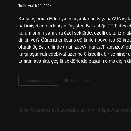
Tarih: Aralık 21, 2024
Karşılaştırmalı Edebiyat okuyanlar ne iş yapar? Karşıla
hâkimiyetleri nedeniyle Dışişleri Bakanlığı, TRT, devle
kurumlarının yanı sıra özel sektörde, özellikle turizm a
dil biliyor? Öğrenciler lisans eğitimleri boyunca 32 kredi
olarak üç Batı dilinde (İngilizce/Almanca/Fransızca) ede
karşılaştırmalı edebiyat üzerine 8 kredilik bir seminer 
tamamlayanlar, çeşitli sektörlerde başarılı olmak için d
Karşılaştırmalı
Devamını okuyun
Yorum Bırak
Edebiyat
Nasıl
Bir
Bölüm
https://kozmos.net
https://albolat.com.tr
https://nanoteke