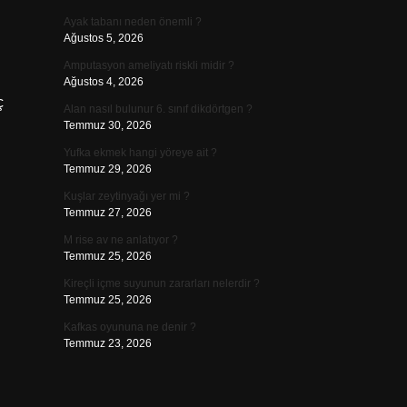
Ayak tabanı neden önemli ?
Ağustos 5, 2026
Amputasyon ameliyatı riskli midir ?
Ağustos 4, 2026
ç
Alan nasıl bulunur 6. sınıf dikdörtgen ?
Temmuz 30, 2026
Yufka ekmek hangi yöreye ait ?
Temmuz 29, 2026
Kuşlar zeytinyağı yer mi ?
Temmuz 27, 2026
M rise av ne anlatıyor ?
Temmuz 25, 2026
Kireçli içme suyunun zararları nelerdir ?
Temmuz 25, 2026
Kafkas oyununa ne denir ?
Temmuz 23, 2026