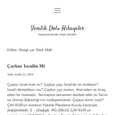
menüyü
Anasayfa
aç
Gizlilik Politikası
Yenilik Dolu Hikayeler
Yasal Uyarı
Hayatına tazelik katan öneriler!
Hakkımızda
Etiket:
Hangi çay Türk Mali
Çaykur Israilin Mi
Tarih: Aralık 21, 2024
Çaykur İsrail malı mı? Çaykur çayı İsrail’de mi üretiliyor?
İsrail’i destekliyor mu? Çaykur çay üreten, ithal eden ve ihraç
eden bir markadır. Sermayesi tamamen devlete aittir ve Tarım
ve Orman Bakanlığı’nın mülkiyetindedir. Çaykur kimin malı?
ÇAY-KUR’un merkezi Yüksek Planlama Kurulu kararıyla
değiştirilebilir. 5 – (Değişik: RG-28615) ÇAY-KUR’un