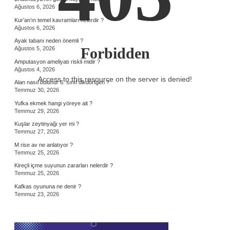
Ağustos 6, 2026
Kur’an’ın temel kavramları nelerdir ?
Ağustos 6, 2026
Ayak tabanı neden önemli ?
Forbidden
Ağustos 5, 2026
Amputasyon ameliyatı riskli midir ?
Ağustos 4, 2026
Access to this resource on the server is denied!
Alan nasıl bulunur 6. sınıf dikdörtgen ?
Temmuz 30, 2026
Yufka ekmek hangi yöreye ait ?
Temmuz 29, 2026
Kuşlar zeytinyağı yer mi ?
Temmuz 27, 2026
M rise av ne anlatıyor ?
Temmuz 25, 2026
Kireçli içme suyunun zararları nelerdir ?
Temmuz 25, 2026
Kafkas oyununa ne denir ?
Temmuz 23, 2026