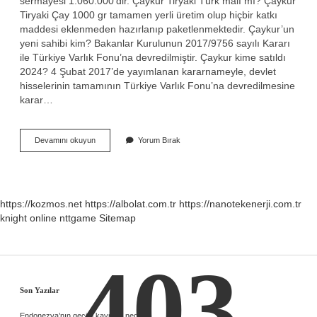
sermayesi 1.060.000’dir. Çaykur Tiryaki Türk malı mı? Çaykur
Tiryaki Çay 1000 gr tamamen yerli üretim olup hiçbir katkı
maddesi eklenmeden hazırlanıp paketlenmektedir. Çaykur’un
yeni sahibi kim? Bakanlar Kurulunun 2017/9756 sayılı Kararı
ile Türkiye Varlık Fonu’na devredilmiştir. Çaykur kime satıldı
2024? 4 Şubat 2017’de yayımlanan kararnameyle, devlet
hisselerinin tamamının Türkiye Varlık Fonu’na devredilmesine
karar…
Çaykur
Devamını okuyun
Yorum Bırak
Israilin
Mi
https://kozmos.net
https://albolat.com.tr
https://nanotekenerji.com.tr
knight online
nttgame
Sitemap
403
Sidebar
Son Yazılar
Endonezya’nın geçim kaynağı nedir ?