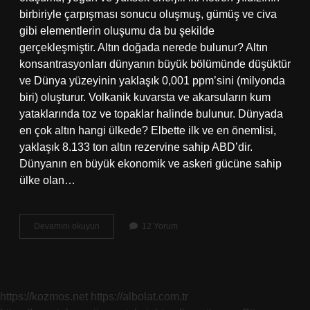
birbiriyle çarpışması sonucu oluşmuş, gümüş ve civa
gibi elementlerin oluşumu da bu şekilde
gerçekleşmiştir. Altın doğada nerede bulunur? Altın
konsantrasyonları dünyanın büyük bölümünde düşüktür
ve Dünya yüzeyinin yaklaşık 0,001 ppm’sini (milyonda
biri) oluşturur. Volkanik kuvarsta ve akarsuların kum
yataklarında toz ve topaklar halinde bulunur. Dünyada
en çok altın hangi ülkede? Elbette ilk ve en önemlisi,
yaklaşık 8.133 ton altın rezervine sahip ABD’dir.
Dünyanın en büyük ekonomik ve askeri gücüne sahip
ülke olan…
Dünyada
Devamını okuyun
12 Yorum
Ilk
Altın
Nerede
Bulundu
https://kozmos.net
https://albolat.com.tr