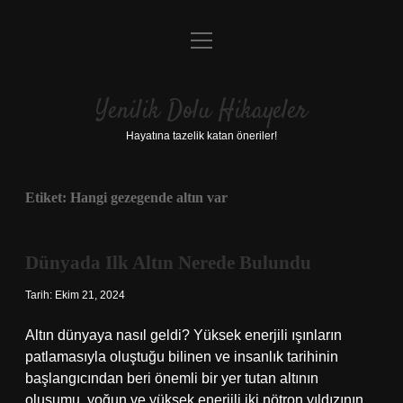
menüyü
Anasayfa
aç
Gizlilik Politikası
Yenilik Dolu Hikayeler
Yasal Uyarı
Hayatına tazelik katan öneriler!
Hakkımızda
Etiket:
Hangi gezegende altın var
Dünyada Ilk Altın Nerede Bulundu
Tarih: Ekim 21, 2024
Altın dünyaya nasıl geldi? Yüksek enerjili ışınların
patlamasıyla oluştuğu bilinen ve insanlık tarihinin
başlangıcından beri önemli bir yer tutan altının
oluşumu, yoğun ve yüksek enerjili iki nötron yıldızının