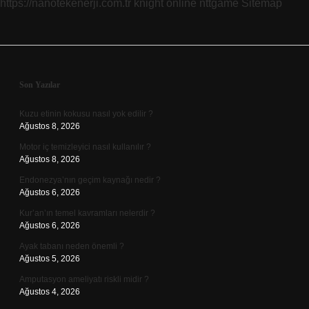
https://nanotekenerji.com.tr
knight online
nttgame
Sitemap
Sidebar
Son Yazılar
Kuzu etinin kokusu nasıl yok edilir ?
Ağustos 8, 2026
Motor iç temizleyici nasıl kullanılır ?
Ağustos 8, 2026
Endonezya’nın geçim kaynağı nedir ?
Ağustos 6, 2026
Kur’an’ın temel kavramları nelerdir ?
Ağustos 6, 2026
Ayak tabanı neden önemli ?
Ağustos 5, 2026
Amputasyon ameliyatı riskli midir ?
Ağustos 4, 2026