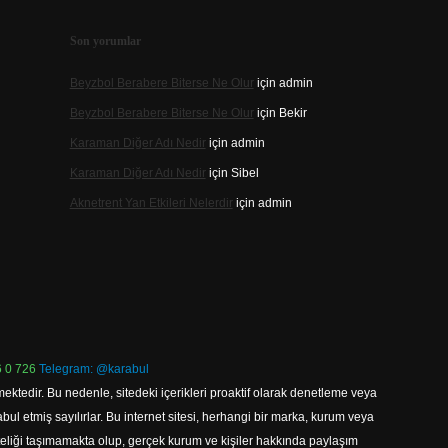
Son yorumlar
Beyzbol Berabere Biterse Ne Olur
için
admin
Beyzbol Berabere Biterse Ne Olur
için
Bekir
Karaman Diğer Adı Nedir
için
admin
Karaman Diğer Adı Nedir
için
Sibel
Aknetrent Yan Etkileri Nelerdir
için
admin
 0 726
Telegram: @karabul
ektedir. Bu nedenle, sitedeki içerikleri proaktif olarak denetleme veya
 etmiş sayılırlar. Bu internet sitesi, herhangi bir marka, kurum veya
niteliği taşımamakta olup, gerçek kurum ve kişiler hakkında paylaşım