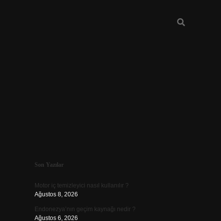
Sidebar
Son Yazılar
Motor iç temizleyici nasıl kullanılır ?
Ağustos 8, 2026
Endonezya’nın geçim kaynağı nedir ?
Ağustos 6, 2026