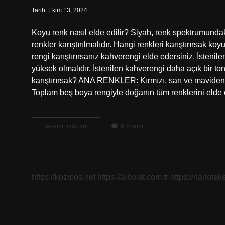
Tarih: Ekim 13, 2024
Koyu renk nasıl elde edilir? Siyah, renk spektrumundaki
renkler karıştırılmalıdır. Hangi renkleri karıştırırsak ko
rengi karıştırırsanız kahverengi elde edersiniz. İsteni
yüksek olmalıdır. İstenilen kahverengi daha açık bir to
karıştırırsak? ANA RENKLER: Kırmızı, sarı ve maviden ol
Toplam beş boya rengiyle doğanın tüm renklerini elde ed
Koyu
Devamını okuyun
6 Yorum
Rengi
Nasıl
Elde
Edilir
https://kozmos.net
https://albolat.com.tr
https://nanoteke