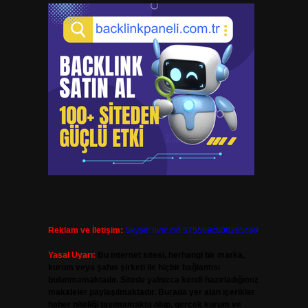
Reklam ve İletişim:
Skype: live:.cid.575569c608265c69
Yasal Uyarı:
Bu internet sitesi, herhangi bir marka,
kurum veya şahıs şirketi ile hiçbir bağlantısı
bulunmamaktadır. Sitede yalnızca kendi hazırladığımız
makaleler paylaşılmaktadır. Burada yer alan içerikler
haber niteliği taşımamakta olup, gerçek kurum ve