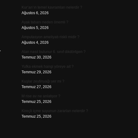
Kur’an’ın temel kavramları nelerdir ?
Ağustos 6, 2026
Ayak tabanı neden önemli ?
Ağustos 5, 2026
Amputasyon ameliyatı riskli midir ?
Ağustos 4, 2026
.
Alan nasıl bulunur 6. sınıf dikdörtgen ?
Temmuz 30, 2026
Yufka ekmek hangi yöreye ait ?
Temmuz 29, 2026
Kuşlar zeytinyağı yer mi ?
Temmuz 27, 2026
M rise av ne anlatıyor ?
Temmuz 25, 2026
Kireçli içme suyunun zararları nelerdir ?
Temmuz 25, 2026