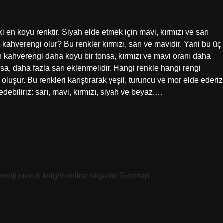
 en koyu renktir. Siyah elde etmek için mavi, kırmızı ve sarı
yu kahverengi olur? Bu renkler kırmızı, sarı ve mavidir. Yani bu üç
len kahverengi daha koyu bir tonsa, kırmızı ve mavi oranı daha
nsa, daha fazla sarı eklenmelidir. Hangi renkle hangi rengi
uşur. Bu renkleri karıştırarak yeşil, turuncu ve mor elde ederiz
ebiliriz: sarı, mavi, kırmızı, siyah ve beyaz.…
nerji.com.tr
knight online
nttgame
Sitemap