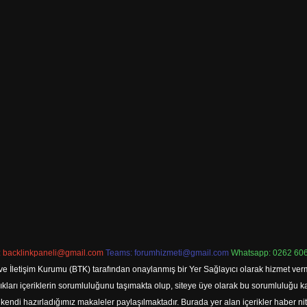
:
backlinkpaneli@gmail.com
Teams:
forumhizmeti@gmail.com
Whatsapp: 0262 606
ve İletişim Kurumu (BTK) tarafından onaylanmış bir Yer Sağlayıcı olarak hizmet verm
rı içeriklerin sorumluluğunu taşımakta olup, siteye üye olarak bu sorumluluğu kabul
a kendi hazırladığımız makaleler paylaşılmaktadır. Burada yer alan içerikler haber 