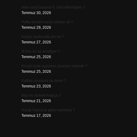
Alan nasıl bulunur 6. sınıf dikdörtgen ?
Temmuz 30, 2026
Yufka ekmek hangi yöreye ait ?
Temmuz 29, 2026
Kuşlar zeytinyağı yer mi ?
Temmuz 27, 2026
M rise av ne anlatıyor ?
Temmuz 25, 2026
Kireçli içme suyunun zararları nelerdir ?
Temmuz 25, 2026
Kafkas oyununa ne denir ?
Temmuz 23, 2026
Bap ne demek Arapça ?
Temmuz 21, 2026
Hangi hayvana şeker verilmez ?
Temmuz 17, 2026