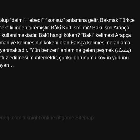
 olup “daimi”, “ebedi”, “sonsuz” anlamına gelir. Bakmak Türkçe
” fiilinden türemiştir. Bâkî Kürt ismi mi? Baki ismi Arapça
ak kullanılmaktadır. Bâkî hangi köken? “Baki” kelimesi Arapça
 Pişmaniye kelimesinin kökeni olan Farsça kelimesi ne anlama
ayanmaktadır. “Yün benzeri” anlamına gelen peşmek (پشمک)
laffuz edilmesi muhtemeldir, çünkü görünümü koyun yününü
anyan…
nerji.com.tr
knight online
nttgame
Sitemap