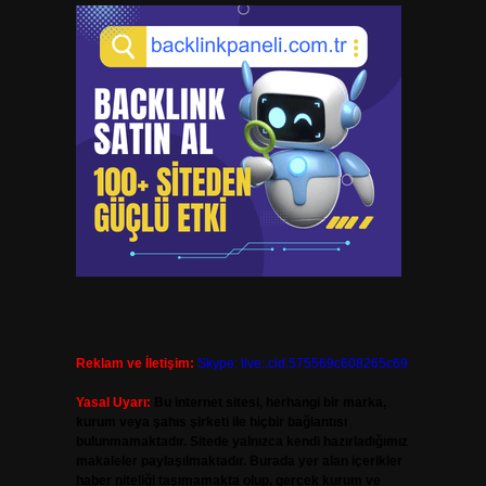
Reklam ve İletişim:
Skype: live:.cid.575569c608265c69
Yasal Uyarı:
Bu internet sitesi, herhangi bir marka,
kurum veya şahıs şirketi ile hiçbir bağlantısı
bulunmamaktadır. Sitede yalnızca kendi hazırladığımız
makaleler paylaşılmaktadır. Burada yer alan içerikler
haber niteliği taşımamakta olup, gerçek kurum ve