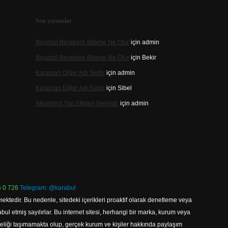
Son yorumlar
Beyzbol Berabere Biterse Ne Olur
için
admin
Beyzbol Berabere Biterse Ne Olur
için
Bekir
Karaman Diğer Adı Nedir
için
admin
Karaman Diğer Adı Nedir
için
Sibel
Aknetrent Yan Etkileri Nelerdir
için
admin
 0 726
Telegram: @karabul
ektedir. Bu nedenle, sitedeki içerikleri proaktif olarak denetleme veya
 etmiş sayılırlar. Bu internet sitesi, herhangi bir marka, kurum veya
niteliği taşımamakta olup, gerçek kurum ve kişiler hakkında paylaşım