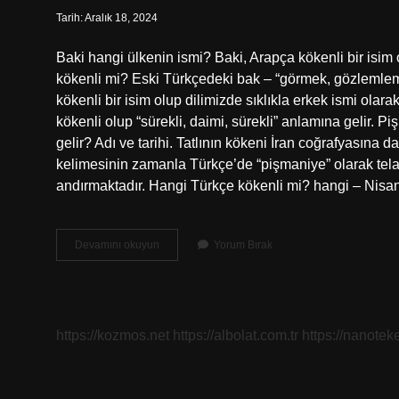
Tarih: Aralık 18, 2024
Baki hangi ülkenin ismi? Baki, Arapça kökenli bir isim
kökenli mi? Eski Türkçedeki bak – “görmek, gözlemlemek
kökenli bir isim olup dilimizde sıklıkla erkek ismi olar
kökenli olup “sürekli, daimi, sürekli” anlamına gelir.
gelir? Adı ve tarihi. Tatlının kökeni İran coğrafyasına d
kelimesinin zamanla Türkçe’de “pişmaniye” olarak te
andırmaktadır. Hangi Türkçe kökenli mi? hangi – Nis
Bâkî
Devamını okuyun
Yorum Bırak
Hangi
Köken
https://kozmos.net
https://albolat.com.tr
https://nanoteke