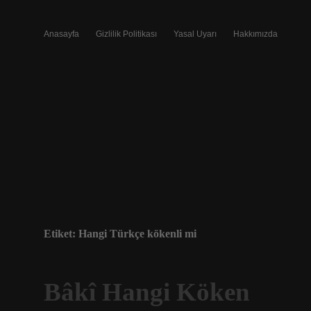
Anasayfa
Gizlilik Politikası
Yasal Uyarı
Hakkımızda
Etiket:
Hangi Türkçe kökenli mi
Bâkî Hangi Köken