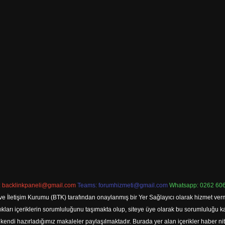
:
backlinkpaneli@gmail.com
Teams:
forumhizmeti@gmail.com
Whatsapp: 0262 606
ve İletişim Kurumu (BTK) tarafından onaylanmış bir Yer Sağlayıcı olarak hizmet verm
rı içeriklerin sorumluluğunu taşımakta olup, siteye üye olarak bu sorumluluğu kabul
a kendi hazırladığımız makaleler paylaşılmaktadır. Burada yer alan içerikler haber 