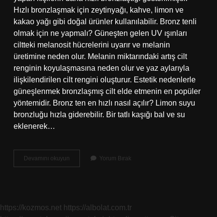
Hızlı bronzlaşmak için zeytinyağı, kahve, limon ve
kakao yağı gibi doğal ürünler kullanılabilir. Bronz tenli
olmak için ne yapmalı? Güneşten gelen UV ışınları
ciltteki melanosit hücrelerini uyarır ve melanin
üretimine neden olur. Melanin miktarındaki artış cilt
renginin koyulaşmasına neden olur ve yaz aylarıyla
ilişkilendirilen cilt rengini oluşturur. Estetik nedenlerle
güneşlenmek bronzlaşmış cilt elde etmenin en popüler
yöntemidir. Bronz ten en hızlı nasıl açılır? Limon suyu
bronzluğu hızla giderebilir. Bir tatlı kaşığı bal ve su
eklenerek…
En
Devamını okuyun
Yorum Bırak
Güzel
Nasıl
Bronz
Olunur
https://kozmos.net
https://albolat.com.tr