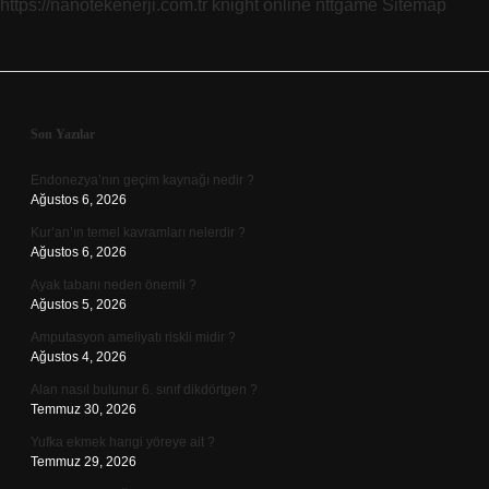
https://nanotekenerji.com.tr
knight online
nttgame
Sitemap
Sidebar
Son Yazılar
Endonezya’nın geçim kaynağı nedir ?
Ağustos 6, 2026
Kur’an’ın temel kavramları nelerdir ?
Ağustos 6, 2026
Ayak tabanı neden önemli ?
Ağustos 5, 2026
Amputasyon ameliyatı riskli midir ?
Ağustos 4, 2026
Alan nasıl bulunur 6. sınıf dikdörtgen ?
Temmuz 30, 2026
Yufka ekmek hangi yöreye ait ?
Temmuz 29, 2026