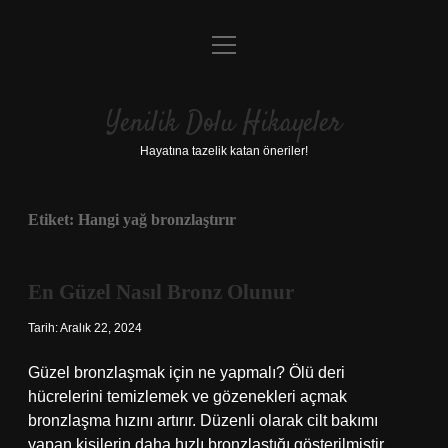
menüyü
Anasayfa
aç
Gizlilik Politikası
Yenilik Dolu Hikayeler
Yasal Uyarı
Hayatına tazelik katan öneriler!
Hakkımızda
Etiket:
Hangi yağ bronzlaştırır
En Güzel Nasıl Bronz Olunur
Tarih: Aralık 22, 2024
Güzel bronzlaşmak için ne yapmalı? Ölü deri
hücrelerini temizlemek ve gözenekleri açmak
bronzlaşma hızını artırır. Düzenli olarak cilt bakımı
yapan kişilerin daha hızlı bronzlaştığı gösterilmiştir.