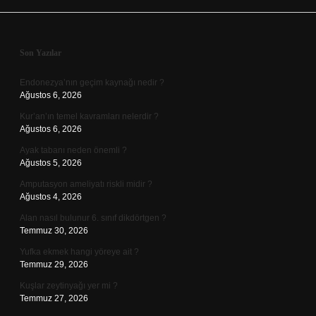
Sidebar
Son Yazılar
Endonezya’nın geçim kaynağı nedir ?
Ağustos 6, 2026
Kur’an’ın temel kavramları nelerdir ?
Ağustos 6, 2026
Ayak tabanı neden önemli ?
Ağustos 5, 2026
Amputasyon ameliyatı riskli midir ?
Ağustos 4, 2026
Alan nasıl bulunur 6. sınıf dikdörtgen ?
Temmuz 30, 2026
Yufka ekmek hangi yöreye ait ?
Temmuz 29, 2026
Kuşlar zeytinyağı yer mi ?
Temmuz 27, 2026