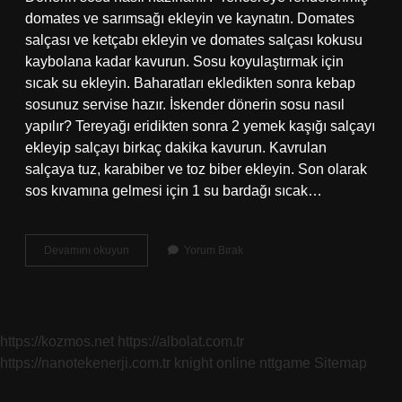
domates ve sarımsağı ekleyin ve kaynatın. Domates
salçası ve ketçabı ekleyin ve domates salçası kokusu
kaybolana kadar kavurun. Sosu koyulaştırmak için
sıcak su ekleyin. Baharatları ekledikten sonra kebap
sosunuz servise hazır. İskender dönerin sosu nasıl
yapılır? Tereyağı eridikten sonra 2 yemek kaşığı salçayı
ekleyip salçayı birkaç dakika kavurun. Kavrulan
salçaya tuz, karabiber ve toz biber ekleyin. Son olarak
sos kıvamına gelmesi için 1 su bardağı sıcak…
Iskenderun
Devamını okuyun
Yorum Bırak
Döner
Sosu
Nasıl
Yapılır
https://kozmos.net
https://albolat.com.tr
https://nanotekenerji.com.tr
knight online
nttgame
Sitemap