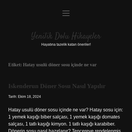
menüyü
Anasayfa
aç
Gizlilik Politikası
Yenilik Dolu Hikayeler
Yasal Uyarı
Hayatına tazelik katan öneriler!
Hakkımızda
Etiket:
Hatay usulü döner sosu içinde ne var
Iskenderun Döner Sosu Nasıl Yapılır
Tarih: Ekim 18, 2024
Hatay usulü döner sosu içinde ne var? Hatay sosu için:
1 yemek kaşığı biber salçası, 1 yemek kaşığı domates
salçası, 1 tatlı kaşığı kimyon. 1 tatlı kaşığı karabiber.
Dönerin sosu nasıl hazırlanır? Tencereye rendelenmiş