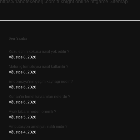
https://nanotekenerji.com.tr
knight online
nttgame
Sitemap
Sidebar
Son Yazılar
Kuzu etinin kokusu nasıl yok edilir ?
Ağustos 8, 2026
Motor iç temizleyici nasıl kullanılır ?
Ağustos 8, 2026
Endonezya’nın geçim kaynağı nedir ?
Ağustos 6, 2026
Kur’an’ın temel kavramları nelerdir ?
Ağustos 6, 2026
Ayak tabanı neden önemli ?
Ağustos 5, 2026
Amputasyon ameliyatı riskli midir ?
Ağustos 4, 2026