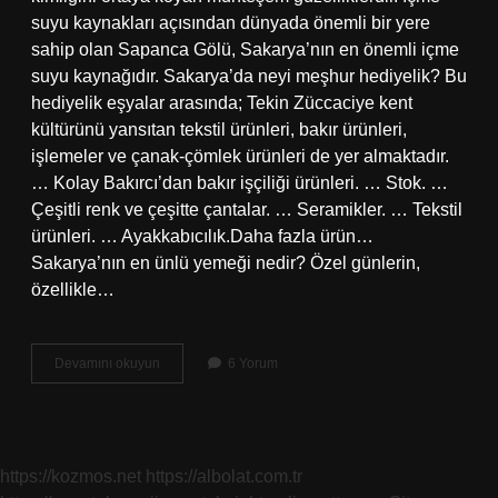
suyu kaynakları açısından dünyada önemli bir yere
sahip olan Sapanca Gölü, Sakarya’nın en önemli içme
suyu kaynağıdır. Sakarya’da neyi meşhur hediyelik? Bu
hediyelik eşyalar arasında; Tekin Züccaciye kent
kültürünü yansıtan tekstil ürünleri, bakır ürünleri,
işlemeler ve çanak-çömlek ürünleri de yer almaktadır.
… Kolay Bakırcı’dan bakır işçiliği ürünleri. … Stok. …
Çeşitli renk ve çeşitte çantalar. … Seramikler. … Tekstil
ürünleri. … Ayakkabıcılık.Daha fazla ürün…
Sakarya’nın en ünlü yemeği nedir? Özel günlerin,
özellikle…
Sakaryanın
Devamını okuyun
6 Yorum
En
Çok
Neyi
Meşhurdur
https://kozmos.net
https://albolat.com.tr