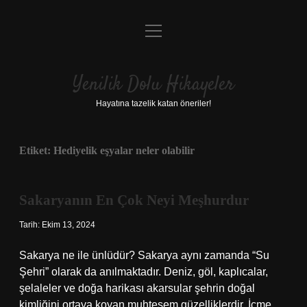
menüyü
Anasayfa
aç
Gizlilik Politikası
Yenilik Dolu Hikayeler
Yasal Uyarı
Hayatına tazelik katan öneriler!
Hakkımızda
Etiket:
Hediyelik eşyalar neler olabilir
Sakaryanın En Çok Neyi Meşhurdur
Tarih: Ekim 13, 2024
Sakarya ne ile ünlüdür? Sakarya aynı zamanda “Su
Şehri” olarak da anılmaktadır. Deniz, göl, kaplıcalar,
şelaleler ve doğa harikası akarsular şehrin doğal
kimliğini ortaya koyan muhteşem güzelliklerdir. İçme