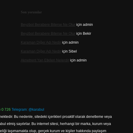
Son yorumlar
Beyzbol Berabere Biterse Ne Olur
için
admin
Beyzbol Berabere Biterse Ne Olur
için
Bekir
Karaman Diğer Adı Nedir
için
admin
Karaman Diğer Adı Nedir
için
Sibel
Aknetrent Yan Etkileri Nelerdir
için
admin
 0 726
Telegram: @karabul
ektedir. Bu nedenle, sitedeki içerikleri proaktif olarak denetleme veya
 etmiş sayılırlar. Bu internet sitesi, herhangi bir marka, kurum veya
niteliği taşımamakta olup, gerçek kurum ve kişiler hakkında paylaşım