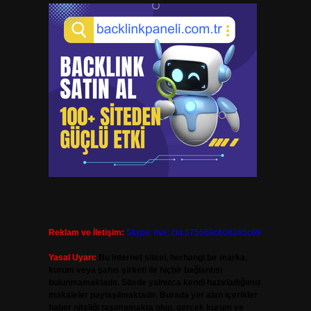
Reklam ve İletişim:
Skype: live:.cid.575569c608265c69
Yasal Uyarı:
Bu internet sitesi, herhangi bir marka,
kurum veya şahıs şirketi ile hiçbir bağlantısı
bulunmamaktadır. Sitede yalnızca kendi hazırladığımız
makaleler paylaşılmaktadır. Burada yer alan içerikler
haber niteliği taşımamakta olup, gerçek kurum ve