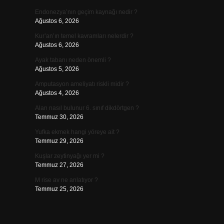
Endonezya’nın geçim kaynağı nedir ?
Ağustos 6, 2026
Kur’an’ın temel kavramları nelerdir ?
Ağustos 6, 2026
Ayak tabanı neden önemli ?
Ağustos 5, 2026
Amputasyon ameliyatı riskli midir ?
Ağustos 4, 2026
Alan nasıl bulunur 6. sınıf dikdörtgen ?
Temmuz 30, 2026
Yufka ekmek hangi yöreye ait ?
Temmuz 29, 2026
Kuşlar zeytinyağı yer mi ?
Temmuz 27, 2026
M rise av ne anlatıyor ?
Temmuz 25, 2026