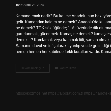
Tarih: Aralık 28, 2024
Kamandırmak nedir? Bu kelime Anadolu’nun bazı yörele
gelir. Kamandım kaldım ne demek? Anadolu’da kullanıla
ne demek? TDK sözlüğünde; 1. At üzerinde dik oturmak
gururlanmak, gücenmek. Kamaş ne demek? kamaş esk
demektir? Kamlamak veya kammak fiili, şaman olmak ve
Şamanın davul ve tef çalarak uyarılıp vecde getirildiği i
hemen hemen her kabilede farklı kuralları vardır. K
Kamandırmak
Devamını okuyun
Yorum Bırak
Ne
Demek
https://kozmos.net
https://albolat.com.tr
https://nanoteke