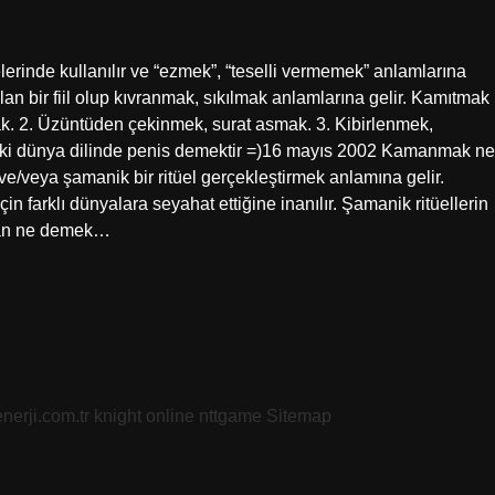
rinde kullanılır ve “ezmek”, “teselli vermemek” anlamlarına
n bir fiil olup kıvranmak, sıkılmak anlamlarına gelir. Kamıtmak
. 2. Üzüntüden çekinmek, surat asmak. 3. Kibirlenmek,
i dünya dilinde penis demektir =)16 mayıs 2002 Kamanmak ne
/veya şamanik bir ritüel gerçekleştirmek anlamına gelir.
çin farklı dünyalara seyahat ettiğine inanılır. Şamanik ritüellerin
aman ne demek…
nerji.com.tr
knight online
nttgame
Sitemap