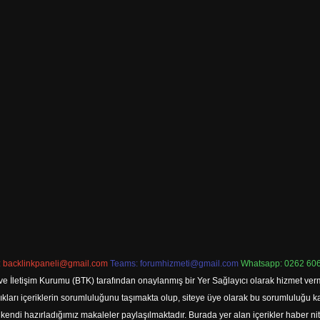
:
backlinkpaneli@gmail.com
Teams:
forumhizmeti@gmail.com
Whatsapp: 0262 606
ve İletişim Kurumu (BTK) tarafından onaylanmış bir Yer Sağlayıcı olarak hizmet verm
rı içeriklerin sorumluluğunu taşımakta olup, siteye üye olarak bu sorumluluğu kabul
a kendi hazırladığımız makaleler paylaşılmaktadır. Burada yer alan içerikler haber 