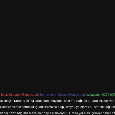
:
backlinkpaneli@gmail.com
Teams:
forumhizmeti@gmail.com
Whatsapp: 0262 606
ve İletişim Kurumu (BTK) tarafından onaylanmış bir Yer Sağlayıcı olarak hizmet verm
rı içeriklerin sorumluluğunu taşımakta olup, siteye üye olarak bu sorumluluğu kabul
a kendi hazırladığımız makaleler paylaşılmaktadır. Burada yer alan içerikler haber 