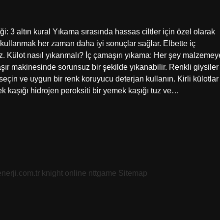
ği: 3 altın kural Yıkama sırasında hassas ciltler için özel olarak
n kullanmak her zaman daha iyi sonuçlar sağlar. Elbette iç
z. Külot nasıl yıkanmalı? İç çamaşırı yıkama: Her şey malzemey
aşır makinesinde sorunsuz bir şekilde yıkanabilir. Renkli giysiler
k seçin ve uygun bir renk koruyucu deterjan kullanın. Kirli külotlar
ek kaşığı hidrojen peroksiti bir yemek kaşığı tuz ve…
nerji.com.tr
knight online
nttgame
Sitemap