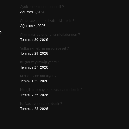
Ayak tabanı neden önemli ?
Ağustos 5, 2026
Amputasyon ameliyatı riskli midir ?
Ağustos 4, 2026
e
Alan nasıl bulunur 6. sınıf dikdörtgen ?
Temmuz 30, 2026
Yufka ekmek hangi yöreye ait ?
Temmuz 29, 2026
Kuşlar zeytinyağı yer mi ?
Temmuz 27, 2026
M rise av ne anlatıyor ?
Temmuz 25, 2026
Kireçli içme suyunun zararları nelerdir ?
Temmuz 25, 2026
Kafkas oyununa ne denir ?
Temmuz 23, 2026