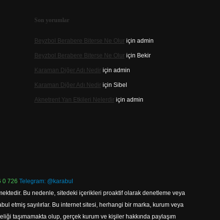
Son yorumlar
Beyzbol Berabere Biterse Ne Olur
için
admin
Beyzbol Berabere Biterse Ne Olur
için
Bekir
Karaman Diğer Adı Nedir
için
admin
Karaman Diğer Adı Nedir
için
Sibel
Aknetrent Yan Etkileri Nelerdir
için
admin
 0 726
Telegram: @karabul
ektedir. Bu nedenle, sitedeki içerikleri proaktif olarak denetleme veya
 etmiş sayılırlar. Bu internet sitesi, herhangi bir marka, kurum veya
niteliği taşımamakta olup, gerçek kurum ve kişiler hakkında paylaşım