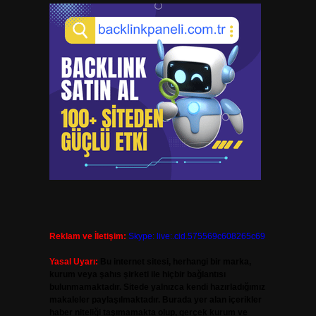
Reklam ve İletişim:
Skype: live:.cid.575569c608265c69
Yasal Uyarı:
Bu internet sitesi, herhangi bir marka,
kurum veya şahıs şirketi ile hiçbir bağlantısı
bulunmamaktadır. Sitede yalnızca kendi hazırladığımız
makaleler paylaşılmaktadır. Burada yer alan içerikler
haber niteliği taşımamakta olup, gerçek kurum ve