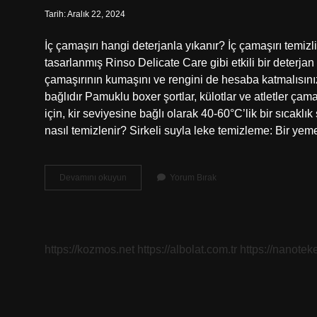
Tarih: Aralık 22, 2024
İç çamaşırı hangi deterjanla yıkanır? İç çamaşırı temizli
tasarlanmış Rinso Delicate Care gibi etkili bir deterja
çamaşırının kumaşını ve rengini de hesaba katmalısını
bağlıdır Pamuklu boxer şortlar, külotlar ve atletler çam
için, kir seviyesine bağlı olarak 40-60°C’lik bir sıcaklı
nasıl temizlenir? Sirkeli suyla leke temizleme: Bir yem
Külotlar
Devamını okuyun
Yorum Bırak
Neyle
Yıkanır
https://kozmos.net
https://albolat.com.tr
https://nanoteke