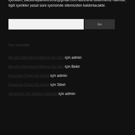
içerikleri,
backlinkpanelicomtr@gmail.com
adresine bildirmeniz halinde,
ilgili içerikler yasal süre içerisinde sitemizden kaldırılacaktır.
Arama
Son yorumlar
Beyzbol Berabere Biterse Ne Olur
için
admin
Beyzbol Berabere Biterse Ne Olur
için
Bekir
Karaman Diğer Adı Nedir
için
admin
Karaman Diğer Adı Nedir
için
Sibel
Aknetrent Yan Etkileri Nelerdir
için
admin