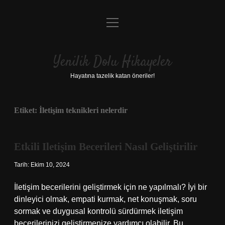
menüyü
Anasayfa
aç
Gizlilik Politikası
Yenilik Dolu Hikayeler
Yasal Uyarı
Hayatına tazelik katan öneriler!
Hakkımızda
Etiket:
İletişim teknikleri nelerdir
Etkili Iletişim Becerileri Nasıl Geliştirilir
Tarih: Ekim 10, 2024
İletişim becerilerini geliştirmek için ne yapılmalı? İyi bir
dinleyici olmak, empati kurmak, net konuşmak, soru
sormak ve duygusal kontrolü sürdürmek iletişim
becerilerinizi geliştirmenize yardımcı olabilir. Bu