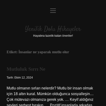
menüyü
Anasayfa
aç
Gizlilik Politikası
Yenilik Dolu Hikayeler
Yasal Uyarı
Hayatına tazelik katan öneriler!
Hakkımızda
Etiket:
İnsanlar ne yaparak mutlu olur
Mutluluk Sırrı Ne
Tarih: Ekim 12, 2024
Mutlu olmanın sırları nelerdir? Mutlu bir insan olmak
için 18 altın kural. Mümkün olduğunca sosyalleşin…
Çok mütevazı olmanıza gerek yok. … Keyif aldığınız
şeyleri serbest bırakın. … Pozitif insanlarla arkadaş