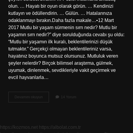
olun. … Hayatı bir oyun olarak görün. … Kendinizi
kutlayın ve ödüllendirin. … Gülün. … Hatalarınıza
odaklanmayı bırakın.Daha fazla makale…•12 Mart
2017 Mutlu bir yaşam sürmenin sırrı nedir? Mutlu bir
yaşamın sırrı nedir?” diye sorulduğunda cevabı şu oldu:
“Mutlu bir yaşamın ilk kuralı, beklentilerinizi düşük
tutmaktır.” Gerçekçi olmayan beklentileriniz varsa,
hayatınız boyunca mutsuz olursunuz. Mutluluk veren
şeyler nelerdir? Birçok bilimsel araştırma, gülmek,
uyumak, dinlenmek, sevdikleriyle vakit geçirmek ve
evcil hayvanlarla…
Mutluluk
Devamını okuyun
14 Yorum
Sırrı
Ne
https://kozmos.net
https://albolat.com.tr