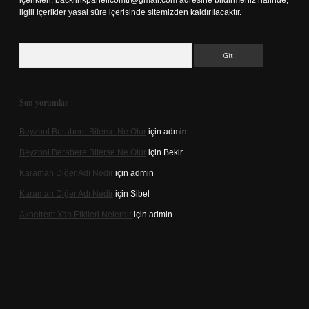
içerikleri,
backlinkpanelicomtr@gmail.com
adresine bildirmeniz halinde,
ilgili içerikler yasal süre içerisinde sitemizden kaldırılacaktır.
Arama
Son yorumlar
Beyzbol Berabere Biterse Ne Olur
için
admin
Beyzbol Berabere Biterse Ne Olur
için
Bekir
Karaman Diğer Adı Nedir
için
admin
Karaman Diğer Adı Nedir
için
Sibel
Aknetrent Yan Etkileri Nelerdir
için
admin