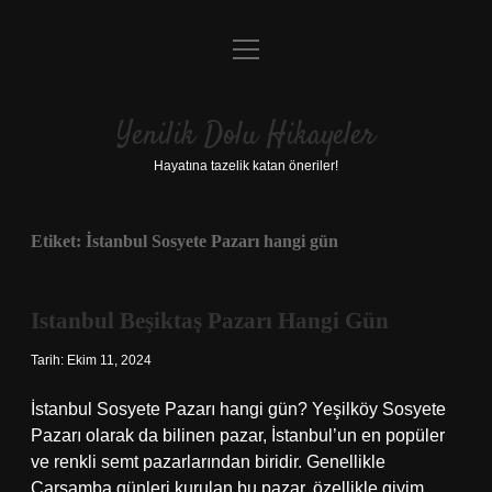
menüyü
Anasayfa
aç
Gizlilik Politikası
Yenilik Dolu Hikayeler
Yasal Uyarı
Hayatına tazelik katan öneriler!
Hakkımızda
Etiket:
İstanbul Sosyete Pazarı hangi gün
Istanbul Beşiktaş Pazarı Hangi Gün
Tarih: Ekim 11, 2024
İstanbul Sosyete Pazarı hangi gün? Yeşilköy Sosyete
Pazarı olarak da bilinen pazar, İstanbul’un en popüler
ve renkli semt pazarlarından biridir. Genellikle
Çarşamba günleri kurulan bu pazar, özellikle giyim,