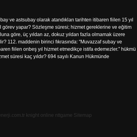
y ve astsubay olarak atandıkları tarihten itibaren fiilen 15 yıl
ıl görev yapar? Sözleşme süresi; hizmet gereklerine ve eğitim
koluna göre, üç yıldan az, dokuz yıldan fazla olmamak üzere
dilir? 112. maddenin birinci fıkrasında: “Muvazzaf subay ve
aren fiilen onbeş yıl hizmet etmedikçe istifa edemezler.” hükmü
hizmet süresi kaç yıldır? 694 sayılı Kanun Hükmünde
nerji.com.tr
knight online
nttgame
Sitemap