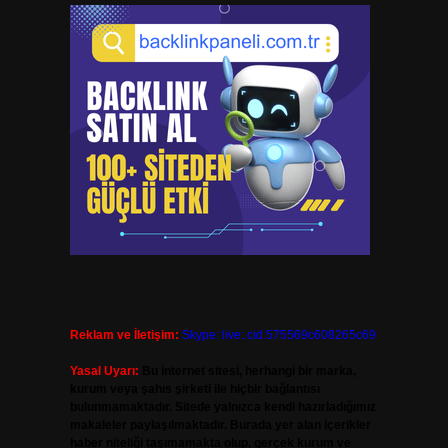
Reklam ve İletişim:
Skype: live:.cid.575569c608265c69
Yasal Uyarı:
Bu internet sitesi, herhangi bir marka,
kurum veya şahıs şirketi ile hiçbir bağlantısı
bulunmamaktadır. Sitede yalnızca kendi hazırladığımız
makaleler paylaşılmaktadır. Burada yer alan içerikler
haber niteliği taşımamakta olup, gerçek kurum ve