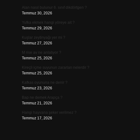
Alan nasıl bulunur 6. sınıf dikdörtgen ?
Temmuz 30, 2026
Yufka ekmek hangi yöreye ait ?
Temmuz 29, 2026
Kuşlar zeytinyağı yer mi ?
Temmuz 27, 2026
M rise av ne anlatıyor ?
Temmuz 25, 2026
Kireçli içme suyunun zararları nelerdir ?
Temmuz 25, 2026
Kafkas oyununa ne denir ?
Temmuz 23, 2026
Bap ne demek Arapça ?
Temmuz 21, 2026
Hangi hayvana şeker verilmez ?
Temmuz 17, 2026