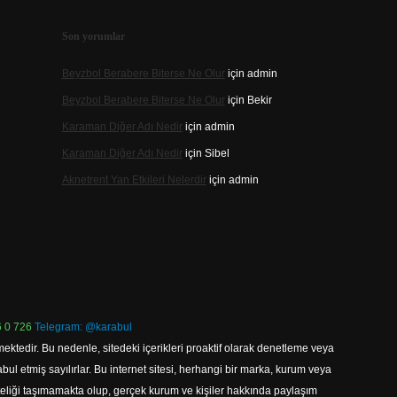
Son yorumlar
Beyzbol Berabere Biterse Ne Olur
için
admin
Beyzbol Berabere Biterse Ne Olur
için
Bekir
Karaman Diğer Adı Nedir
için
admin
Karaman Diğer Adı Nedir
için
Sibel
Aknetrent Yan Etkileri Nelerdir
için
admin
 0 726
Telegram: @karabul
ektedir. Bu nedenle, sitedeki içerikleri proaktif olarak denetleme veya
 etmiş sayılırlar. Bu internet sitesi, herhangi bir marka, kurum veya
niteliği taşımamakta olup, gerçek kurum ve kişiler hakkında paylaşım