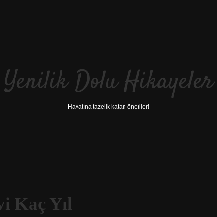
Yenilik Dolu Hikayeler
Hayatına tazelik katan öneriler!
i Kaç Yıl