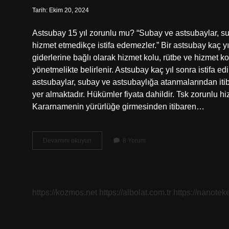
Tarih: Ekim 20, 2024
Astsubay 15 yıl zorunlu mu? “Subay ve astsubaylar, suba
hizmet etmedikçe istifa edemezler.” Bir astsubay kaç y
giderlerine bağlı olarak hizmet kolu, rütbe ve hizmet 
yönetmelikte belirlenir. Astsubay kaç yıl sonra istifa e
astsubaylar, subay ve astsubaylığa atanmalarından itib
yer almaktadır. Hükümler fiyata dahildir. Tsk zorunlu 
Kararnamenin yürürlüğe girmesinden itibaren…
Astsubay
Devamını okuyun
8 Yorum
Zorunlu
Görevi
Kaç
Yıl
https://kozmos.net
https://albolat.com.tr
https://nanoteke