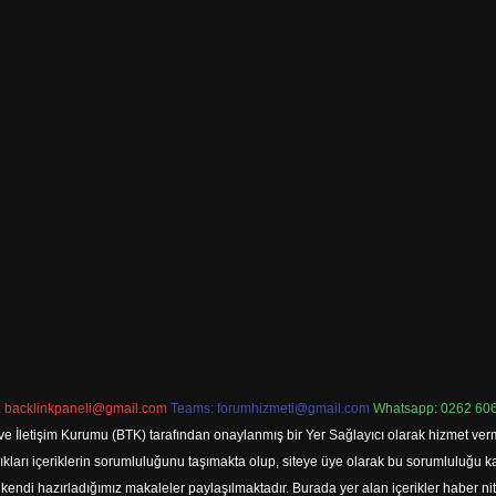
:
backlinkpaneli@gmail.com
Teams:
forumhizmeti@gmail.com
Whatsapp: 0262 606
ve İletişim Kurumu (BTK) tarafından onaylanmış bir Yer Sağlayıcı olarak hizmet verm
rı içeriklerin sorumluluğunu taşımakta olup, siteye üye olarak bu sorumluluğu kabul
a kendi hazırladığımız makaleler paylaşılmaktadır. Burada yer alan içerikler haber 