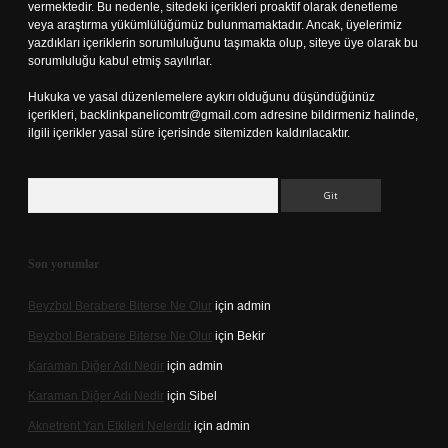
vermektedir. Bu nedenle, sitedeki içerikleri proaktif olarak denetleme
veya araştırma yükümlülüğümüz bulunmamaktadır. Ancak, üyelerimiz
yazdıkları içeriklerin sorumluluğunu taşımakta olup, siteye üye olarak bu
sorumluluğu kabul etmiş sayılırlar.
Hukuka ve yasal düzenlemelere aykırı olduğunu düşündüğünüz
içerikleri,
backlinkpanelicomtr@gmail.com
adresine bildirmeniz halinde,
ilgili içerikler yasal süre içerisinde sitemizden kaldırılacaktır.
Arama
Son yorumlar
Beyzbol Berabere Biterse Ne Olur
için
admin
Beyzbol Berabere Biterse Ne Olur
için
Bekir
Karaman Diğer Adı Nedir
için
admin
Karaman Diğer Adı Nedir
için
Sibel
Aknetrent Yan Etkileri Nelerdir
için
admin