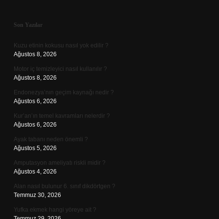
Sidebar
Son Yazılar
Kuzu etinin kokusu nasıl yok edilir ?
Ağustos 8, 2026
Motor iç temizleyici nasıl kullanılır ?
Ağustos 8, 2026
Endonezya’nın geçim kaynağı nedir ?
Ağustos 6, 2026
Kur’an’ın temel kavramları nelerdir ?
Ağustos 6, 2026
Ayak tabanı neden önemli ?
Ağustos 5, 2026
Amputasyon ameliyatı riskli midir ?
Ağustos 4, 2026
Alan nasıl bulunur 6. sınıf dikdörtgen ?
Temmuz 30, 2026
Yufka ekmek hangi yöreye ait ?
Temmuz 29, 2026