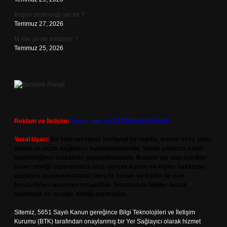
Kuşlar zeytinyağı yer mi ?
Temmuz 27, 2026
M rise av ne anlatıyor ?
Temmuz 25, 2026
Reklam ve İletişim:
Skype: live:.cid.575569c608265c69
Yasal Uyarı:
Bu internet sitesi, herhangi bir marka, kurum veya şahıs
şirketi ile hiçbir bağlantısı bulunmamaktadır. Sitede yalnızca kendi
hazırladığımız makaleler paylaşılmaktadır. Burada yer alan içerikler
haber niteliği taşımamakta olup, gerçek kurum ve kişiler hakkında
paylaşım yapılmamaktadır. Gerçek kurum ve kişiler ile isim
benzerlikleri tamamen tesadüfidir. Sitemizdeki bilgiler taslak
halindedir ve tavsiye niteliği taşımazlar.
Sitemiz, 5651 Sayılı Kanun gereğince Bilgi Teknolojileri ve İletişim
Kurumu (BTK) tarafından onaylanmış bir Yer Sağlayıcı olarak hizmet