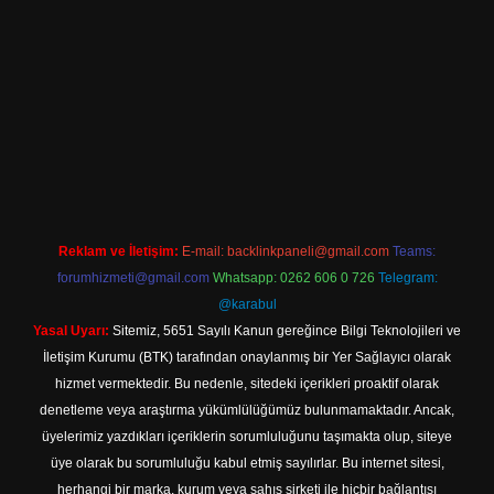
giriş
Reklam ve İletişim:
E-mail:
backlinkpaneli@gmail.com
Teams:
forumhizmeti@gmail.com
Whatsapp: 0262 606 0 726
Telegram:
@karabul
Yasal Uyarı:
Sitemiz, 5651 Sayılı Kanun gereğince Bilgi Teknolojileri ve
İletişim Kurumu (BTK) tarafından onaylanmış bir Yer Sağlayıcı olarak
hizmet vermektedir. Bu nedenle, sitedeki içerikleri proaktif olarak
denetleme veya araştırma yükümlülüğümüz bulunmamaktadır. Ancak,
üyelerimiz yazdıkları içeriklerin sorumluluğunu taşımakta olup, siteye
üye olarak bu sorumluluğu kabul etmiş sayılırlar. Bu internet sitesi,
herhangi bir marka, kurum veya şahıs şirketi ile hiçbir bağlantısı