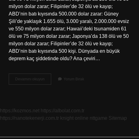
milyon dolar zarar; Filipinler’de 32 ölü ve kayıp;
ABD’nin batı kıyısında 500.000 dolar zarar: Güney
Şili’de yaklaşık 1.655 ölü, 3.000 yaralı, 2.000.000 evsiz
ve 550 milyon dolar zarar; Hawaii’deki tsunamiden 61
ölü ve 75 milyon dolar zarar; Japonya’da 138 ölü ve 50
milyon dolar zarar; Filipinler’de 32 ölü ve kayıp;
ABD’nin batı kıyısında 500 kişi. Dünyada en büyük
deprem kaç şiddetinde oldu? Ana çeviri…
95
Devamını okuyun
Yorum Bırak
Şili
Depreminde
Kaç
Kişi
Öldü
https://kozmos.net
https://albolat.com.tr
https://nanotekenerji.com.tr
knight online
nttgame
Sitemap