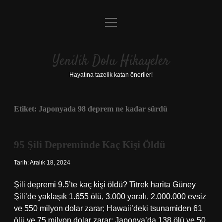
menüyü
Anasayfa
aç
Gizlilik Politikası
Yenilik Dolu Hikayeler
Yasal Uyarı
Hayatına tazelik katan öneriler!
Hakkımızda
Etiket:
Japonyada 98 deprem ne kadar sürdü
95 Şili Depreminde Kaç Kişi Öldü
Tarih: Aralık 18, 2024
Şili depremi 9.5’te kaç kişi öldü? Titrek harita Güney
Şili’de yaklaşık 1.655 ölü, 3.000 yaralı, 2.000.000 evsiz
ve 550 milyon dolar zarar; Hawaii’deki tsunamiden 61
ölü ve 75 milyon dolar zarar; Japonya’da 138 ölü ve 50