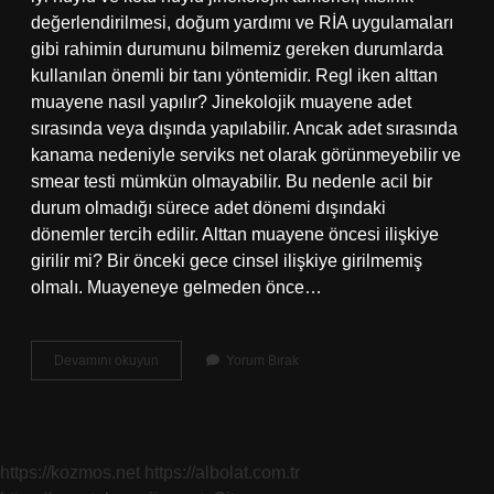
değerlendirilmesi, doğum yardımı ve RİA uygulamaları
gibi rahimin durumunu bilmemiz gereken durumlarda
kullanılan önemli bir tanı yöntemidir. Regl iken alttan
muayene nasıl yapılır? Jinekolojik muayene adet
sırasında veya dışında yapılabilir. Ancak adet sırasında
kanama nedeniyle serviks net olarak görünmeyebilir ve
smear testi mümkün olmayabilir. Bu nedenle acil bir
durum olmadığı sürece adet dönemi dışındaki
dönemler tercih edilir. Alttan muayene öncesi ilişkiye
girilir mi? Bir önceki gece cinsel ilişkiye girilmemiş
olmalı. Muayeneye gelmeden önce…
Alttan
Devamını okuyun
Yorum Bırak
Muayenede
Ne
Sokulur
https://kozmos.net
https://albolat.com.tr