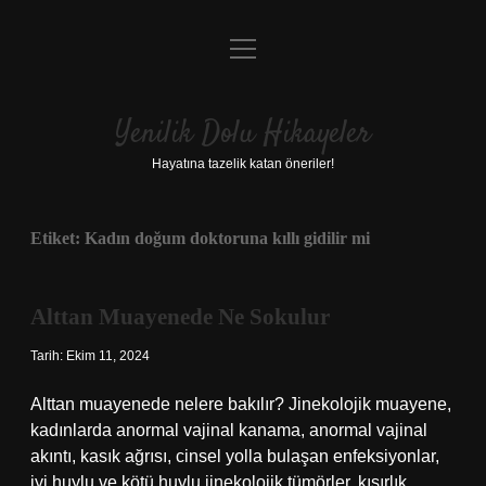
menüyü
Anasayfa
aç
Gizlilik Politikası
Yenilik Dolu Hikayeler
Yasal Uyarı
Hayatına tazelik katan öneriler!
Hakkımızda
Etiket:
Kadın doğum doktoruna kıllı gidilir mi
Alttan Muayenede Ne Sokulur
Tarih: Ekim 11, 2024
Alttan muayenede nelere bakılır? Jinekolojik muayene,
kadınlarda anormal vajinal kanama, anormal vajinal
akıntı, kasık ağrısı, cinsel yolla bulaşan enfeksiyonlar,
iyi huylu ve kötü huylu jinekolojik tümörler, kısırlık