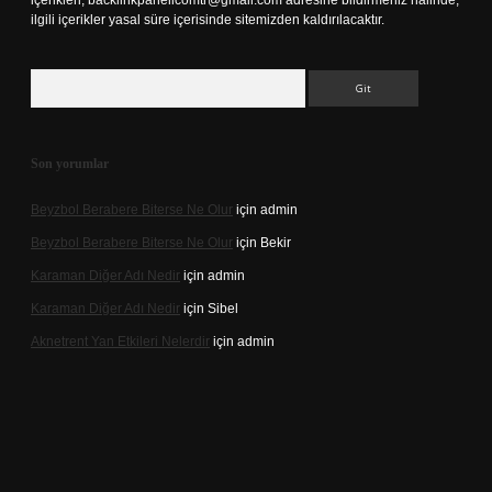
içerikleri,
backlinkpanelicomtr@gmail.com
adresine bildirmeniz halinde,
ilgili içerikler yasal süre içerisinde sitemizden kaldırılacaktır.
Arama
Son yorumlar
Beyzbol Berabere Biterse Ne Olur
için
admin
Beyzbol Berabere Biterse Ne Olur
için
Bekir
Karaman Diğer Adı Nedir
için
admin
Karaman Diğer Adı Nedir
için
Sibel
Aknetrent Yan Etkileri Nelerdir
için
admin