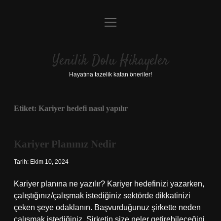
menüyü
Anasayfa
aç
Gizlilik Politikası
Yenilik Dolu Hikayeler
Yasal Uyarı
Hayatına tazelik katan öneriler!
Hakkımızda
Etiket:
Kariyer hedefi nasıl yapılır
Kariyer Planınız Nedir
Tarih: Ekim 10, 2024
Kariyer planına ne yazılır? Kariyer hedefinizi yazarken,
çalıştığınız/çalışmak istediğiniz sektörde dikkatinizi
çeken şeye odaklanın. Başvurduğunuz şirkette neden
çalışmak istediğiniz. Şirketin size neler getirebileceğini