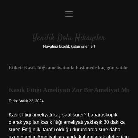
menüyü
Anasayfa
aç
Gizlilik Politikası
Yenilik Dolu Hikayeler
Yasal Uyarı
Hayatına tazelik katan öneriler!
Hakkımızda
Etiket:
Kasık fıtığı ameliyatında hastanede kaç gün yatılır
Kasık Fıtığı Ameliyatı Zor Bir Ameliyat Mı
Tarih: Aralık 22, 2024
Kasık fıtığı ameliyatı kaç saat sürer? Laparoskopik
olarak yapılan kasık fıtığı ameliyatı yaklaşık 30 dakika
sürer. Fıtığın iki taraflı olduğu durumlarda süre daha
uzun olabilir. Ameliyat sırasında kullanılacak aletler için