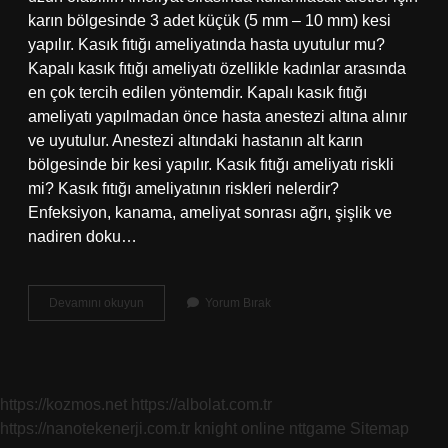
karın bölgesinde 3 adet küçük (5 mm – 10 mm) kesi
yapılır. Kasık fıtığı ameliyatında hasta uyutulur mu?
Kapalı kasık fıtığı ameliyatı özellikle kadınlar arasında
en çok tercih edilen yöntemdir. Kapalı kasık fıtığı
ameliyatı yapılmadan önce hasta anestezi altına alınır
ve uyutulur. Anestezi altındaki hastanın alt karın
bölgesinde bir kesi yapılır. Kasık fıtığı ameliyatı riskli
mi? Kasık fıtığı ameliyatının riskleri nelerdir?
Enfeksiyon, kanama, ameliyat sonrası ağrı, şişlik ve
nadiren doku…
Kasık
Devamını okuyun
Yorum Bırak
Fıtığı
Ameliyatı
Zor
Bir
Ameliyat
https://kozmos.net
https://albolat.com.tr
Mı
https://nanotekenerji.com.tr
knight online
nttgame
Sitemap