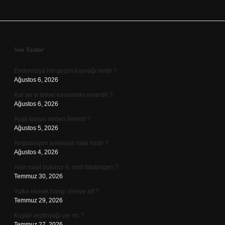
Sidebar
Son Yazılar
Endonezya’nın geçim kaynağı nedir ?
Ağustos 6, 2026
Kur’an’ın temel kavramları nelerdir ?
Ağustos 6, 2026
Ayak tabanı neden önemli ?
Ağustos 5, 2026
Amputasyon ameliyatı riskli midir ?
Ağustos 4, 2026
Alan nasıl bulunur 6. sınıf dikdörtgen ?
Temmuz 30, 2026
Yufka ekmek hangi yöreye ait ?
Temmuz 29, 2026
Kuşlar zeytinyağı yer mi ?
Temmuz 27, 2026