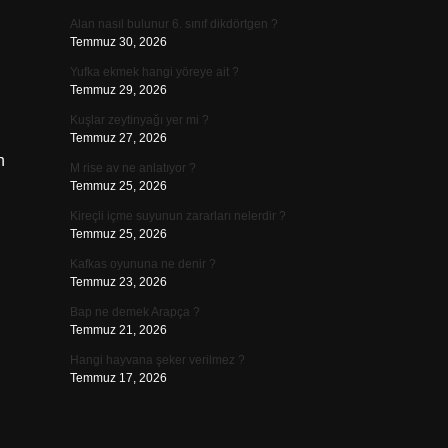
Alan nasıl bulunur 6. sınıf dikdörtgen ?
Temmuz 30, 2026
Yufka ekmek hangi yöreye ait ?
Temmuz 29, 2026
Kuşlar zeytinyağı yer mi ?
Temmuz 27, 2026
h
M rise av ne anlatıyor ?
Temmuz 25, 2026
Kireçli içme suyunun zararları nelerdir ?
Temmuz 25, 2026
Kafkas oyununa ne denir ?
Temmuz 23, 2026
Bap ne demek Arapça ?
Temmuz 21, 2026
Hangi hayvana şeker verilmez ?
Temmuz 17, 2026