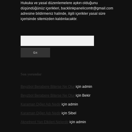
Hukuka ve yasal düzenlemelere aykırı olduğunu
düşündüğünüz içerikleri,
backlinkpanelicomtr@gmail.com
adresine bildirmeniz halinde, ilgili içerikler yasal süre
içerisinde sitemizden kaldırılacaktır.
Arama
Son yorumlar
Beyzbol Berabere Biterse Ne Olur
için
admin
Beyzbol Berabere Biterse Ne Olur
için
Bekir
Karaman Diğer Adı Nedir
için
admin
Karaman Diğer Adı Nedir
için
Sibel
Aknetrent Yan Etkileri Nelerdir
için
admin