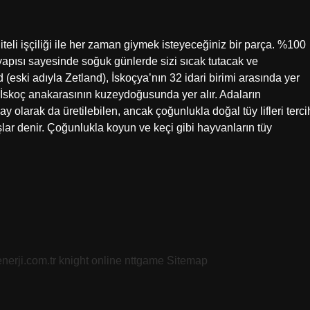
eli işçiliği ile her zaman giymek isteyeceğiniz bir parça. %100
yapısı sayesinde soğuk günlerde sizi sıcak tutacak ve
eski adıyla Zetland), İskoçya’nın 32 idari birimi arasında yer
e İskoç anakarasının kuzeydoğusunda yer alır. Adaların
 olarak da üretilebilen, ancak çoğunlukla doğal tüy lifleri terci
ar denir. Çoğunlukla koyun ve keçi gibi hayvanların tüy
nerji.com.tr
knight online
nttgame
Sitemap