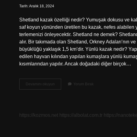
Tarih: Aralık 18, 2024
Shetland kazak özelliği nedir? Yumuşak dokusu ve kalit
saf koyun yününden üretilen bu kazak, nefes alabilen 
terlemenizi önleyecektir. Shetland ne demek? Shetland (
alır. Bir takımada olan Shetland, Orkney Adaları’nın v
büyüklüğü yaklaşık 1,5 km’dir. Yünlü kazak nedir? Yapay
edilen hayvan kılından yapılan kumaşlara yünlü kumaşl
kısımlarından yapılır. Ancak doğadaki diğer birçok…
Shetland
Devamını okuyun
Yorum Bırak
Kazak
Ne
Demek
https://kozmos.net
https://albolat.com.tr
https://nanoteke