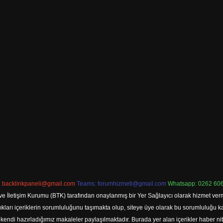
:
backlinkpaneli@gmail.com
Teams:
forumhizmeti@gmail.com
Whatsapp: 0262 606
ve İletişim Kurumu (BTK) tarafından onaylanmış bir Yer Sağlayıcı olarak hizmet verm
rı içeriklerin sorumluluğunu taşımakta olup, siteye üye olarak bu sorumluluğu kabul
a kendi hazırladığımız makaleler paylaşılmaktadır. Burada yer alan içerikler haber 