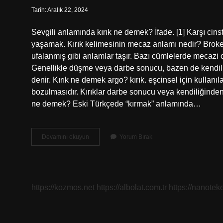
Tarih: Aralık 22, 2024
Sevgili anlamında kırık ne demek? İfade. [1] Karşı cinst
yaşamak. Kırık kelimesinin mecaz anlamı nedir? Broken
ufalanmış gibi anlamlar taşır. Bazı cümlelerde mecazi ola
Genellikle düşme veya darbe sonucu, bazen de kendil
denir. Kırık ne demek argo? kırık. eşcinsel için kullanı
bozulmasıdır. Kırıklar darbe sonucu veya kendiliğinden olu
ne demek? Eski Türkçede “kırmak” anlamında…
Kırık
Devamını okuyun
Yorum Bırak
Kelimesi
Ne
Anlama
Gelir
https://kozmos.net
https://albolat.com.tr
https://nanoteke