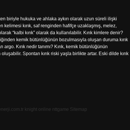
en biriyle hukuka ve ahlaka aykırı olarak uzun süreli ilişki
 kelimesi kırık, saf renginden hafifçe uzaklaşmış, melez,
rak “kalbi kırık” olarak da kullanılabilir. Kırık kimlere denir?
iğinden kemik bütünlüğünün bozulmasıyla oluşan duruma kırık
lan argo. Kırık nedir tanımı? Kırık, kemik bütünlüğünün
şabilir. Spontan kırık riski yaşla birlikte artar. Eski dilde kırık
nerji.com.tr
knight online
nttgame
Sitemap