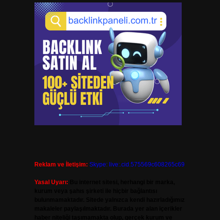
Reklam ve İletişim:
Skype: live:.cid.575569c608265c69
Yasal Uyarı:
Bu internet sitesi, herhangi bir marka,
kurum veya şahıs şirketi ile hiçbir bağlantısı
bulunmamaktadır. Sitede yalnızca kendi hazırladığımız
makaleler paylaşılmaktadır. Burada yer alan içerikler
haber niteliği taşımamakta olup, gerçek kurum ve