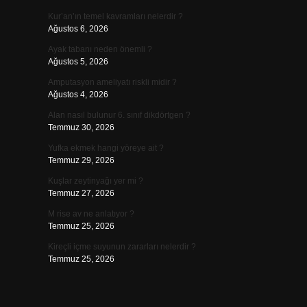
Kur’an’ın temel kavramları nelerdir ?
Ağustos 6, 2026
Ayak tabanı neden önemli ?
Ağustos 5, 2026
Amputasyon ameliyatı riskli midir ?
Ağustos 4, 2026
Alan nasıl bulunur 6. sınıf dikdörtgen ?
Temmuz 30, 2026
Yufka ekmek hangi yöreye ait ?
Temmuz 29, 2026
Kuşlar zeytinyağı yer mi ?
Temmuz 27, 2026
M rise av ne anlatıyor ?
Temmuz 25, 2026
Kireçli içme suyunun zararları nelerdir ?
Temmuz 25, 2026