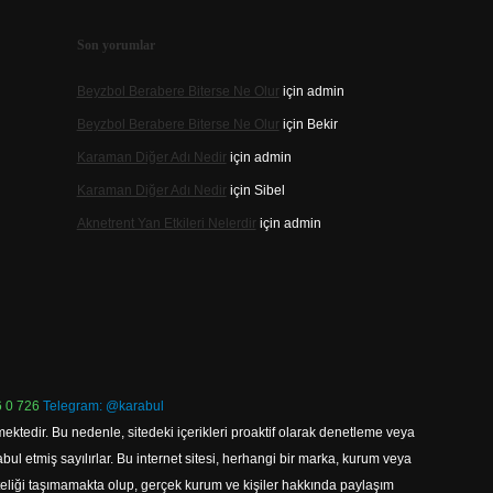
Son yorumlar
Beyzbol Berabere Biterse Ne Olur
için
admin
Beyzbol Berabere Biterse Ne Olur
için
Bekir
Karaman Diğer Adı Nedir
için
admin
Karaman Diğer Adı Nedir
için
Sibel
Aknetrent Yan Etkileri Nelerdir
için
admin
 0 726
Telegram: @karabul
ektedir. Bu nedenle, sitedeki içerikleri proaktif olarak denetleme veya
 etmiş sayılırlar. Bu internet sitesi, herhangi bir marka, kurum veya
niteliği taşımamakta olup, gerçek kurum ve kişiler hakkında paylaşım