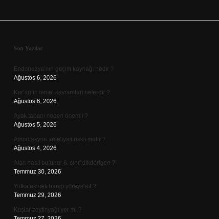
Sidebar
Son Yazılar
Endonezya’nın geçim kaynağı nedir ?
Ağustos 6, 2026
Kur’an’ın temel kavramları nelerdir ?
Ağustos 6, 2026
Ayak tabanı neden önemli ?
Ağustos 5, 2026
Amputasyon ameliyatı riskli midir ?
Ağustos 4, 2026
Alan nasıl bulunur 6. sınıf dikdörtgen ?
Temmuz 30, 2026
Yufka ekmek hangi yöreye ait ?
Temmuz 29, 2026
Kuşlar zeytinyağı yer mi ?
Temmuz 27, 2026