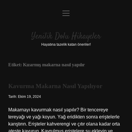
menüyü
Anasayfa
aç
Gizlilik Politikası
Yenilik Dolu Hikayeler
Yasal Uyarı
Hayatına tazelik katan öneriler!
Hakkımızda
Etiket:
Kızarmış makarna nasıl yapılır
Kavurma Makarna Nasıl Yapılıyor
Tarih: Ekim 19, 2024
Makarnayı kavurmak nasıl yapılır? Bir tencereye
tereyağı ve yağı koyun. Yağ eridikten sonra eriştelerle
karıştırın. Erişteler kahverengi ve çıtır olana kadar orta
ateşte kavurun. Kavrulmuş eriştelere su ekleyin ve