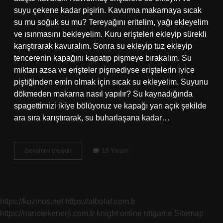
suyu çekene kadar pişirin. Kavurma makarnaya sıcak
su mu soğuk su mu? Tereyağını eritelim, yağı ekleyelim
ve ısınmasını bekleyelim. Kuru erişteleri ekleyip sürekli
karıştırarak kavuralım. Sonra su ekleyip tuz ekleyip
tencerenin kapağını kapatıp pişmeye bırakalım. Su
miktarı azsa ve erişteler pişmediyse eriştelerin iyice
piştiğinden emin olmak için sıcak su ekleyelim. Suyunu
dökmeden makarna nasıl yapılır? Su kaynadığında
spagettimizi ikiye bölüyoruz ve kapağı yarı açık şekilde
ara sıra karıştırarak, su buharlaşana kadar…
Kavurma
Devamını okuyun
10 Yorum
Makarna
Nasıl
Yapılıyor
https://kozmos.net
https://albolat.com.tr
https://nanotekenerji.com.tr
knight online
nttgame
Sitemap