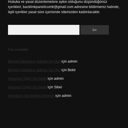
Hukuka ve yasal düzenlemelere aykırı olduğunu düşündüğünüz
içerikleri,
backlinkpanelicomtr@gmail.com
adresine bildirmeniz halinde,
ilgili içerikler yasal süre içerisinde sitemizden kaldırılacaktır.
Arama
Son yorumlar
Beyzbol Berabere Biterse Ne Olur
için
admin
Beyzbol Berabere Biterse Ne Olur
için
Bekir
Karaman Diğer Adı Nedir
için
admin
Karaman Diğer Adı Nedir
için
Sibel
Aknetrent Yan Etkileri Nelerdir
için
admin