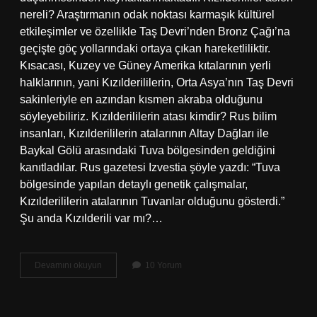
nereli? Araştırmanın odak noktası karmaşık kültürel
etkileşimler ve özellikle Taş Devri’nden Bronz Çağı’na
geçişte göç yollarındaki ortaya çıkan hareketliliktir.
Kısacası, Kuzey ve Güney Amerika kıtalarının yerli
halklarının, yani Kızılderililerin, Orta Asya’nın Taş Devri
sakinleriyle en azından kısmen akraba olduğunu
söyleyebiliriz. Kızılderililerin atası kimdir? Rus bilim
insanları, Kızılderililerin atalarının Altay Dağları ile
Baykal Gölü arasındaki Tuva bölgesinden geldiğini
kanıtladılar. Rus gazetesi Izvestia şöyle yazdı: “Tuva
bölgesinde yapılan detaylı genetik çalışmalar,
Kızılderililerin atalarının Tuvanlar olduğunu gösterdi.”
Şu anda Kızılderili var mı?…
Neden
Devamını okuyun
10 Yorum
Kızılderili
Denir