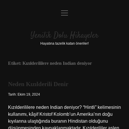
menüyü
Anasayfa
aç
Gizlilik Politikası
Yenilik Dolu Hikayeler
Yasal Uyarı
Hayatına tazelik katan öneriler!
Hakkımızda
Etiket:
Kızılderililere neden Indian deniyor
Neden Kızılderili Denir
Tarih: Ekim 19, 2024
Kızılderililere neden Indian deniyor? “Hintli” kelimesinin
kullanımı, kâşif Kristof Kolomb’un Amerika’nın doğu
kıyılarına ulaştığında buranın Hindistan olduğunu
düşünmesinden kaynaklanmaktadır. Kızılderililer aslen