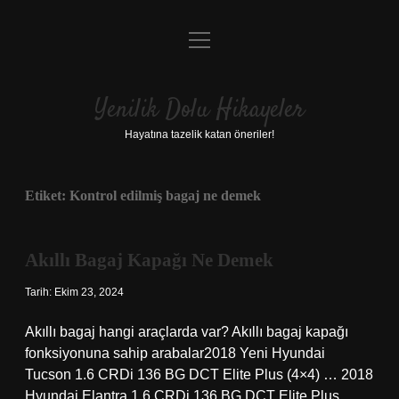
menüyü
Anasayfa
aç
Gizlilik Politikası
Yenilik Dolu Hikayeler
Yasal Uyarı
Hayatına tazelik katan öneriler!
Hakkımızda
Etiket:
Kontrol edilmiş bagaj ne demek
Akıllı Bagaj Kapağı Ne Demek
Tarih: Ekim 23, 2024
Akıllı bagaj hangi araçlarda var? Akıllı bagaj kapağı
fonksiyonuna sahip arabalar2018 Yeni Hyundai
Tucson 1.6 CRDi 136 BG DCT Elite Plus (4×4) … 2018
Hyundai Elantra 1.6 CRDi 136 BG DCT Elite Plus