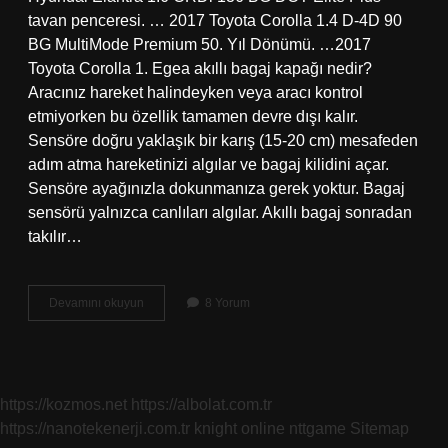
tavan penceresi. … 2017 Toyota Corolla 1.4 D-4D 90
BG MultiMode Premium 50. Yıl Dönümü. …2017
Toyota Corolla 1. Egea akıllı bagaj kapağı nedir?
Aracınız hareket halindeyken veya aracı kontrol
etmiyorken bu özellik tamamen devre dışı kalır.
Sensöre doğru yaklaşık bir karış (15-20 cm) mesafeden
adım atma hareketinizi algılar ve bagaj kilidini açar.
Sensöre ayağınızla dokunmanıza gerek yoktur. Bagaj
sensörü yalnızca canlıları algılar. Akıllı bagaj sonradan
takılır…
Akıllı
Devamını okuyun
8 Yorum
Bagaj
Kapağı
Ne
Demek
https://kozmos.net
https://albolat.com.tr
https://nanotekenerji.com.tr
knight online
nttgame
Sitemap