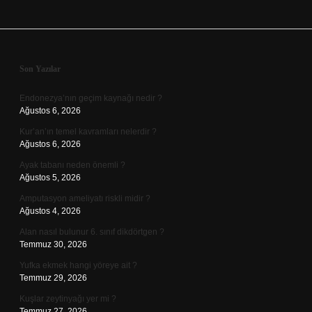
Sidebar
Son Yazılar
Endonezya’nın geçim kaynağı nedir ?
Ağustos 6, 2026
Kur’an’ın temel kavramları nelerdir ?
Ağustos 6, 2026
Ayak tabanı neden önemli ?
Ağustos 5, 2026
Amputasyon ameliyatı riskli midir ?
Ağustos 4, 2026
Alan nasıl bulunur 6. sınıf dikdörtgen ?
Temmuz 30, 2026
Yufka ekmek hangi yöreye ait ?
Temmuz 29, 2026
Kuşlar zeytinyağı yer mi ?
Temmuz 27, 2026