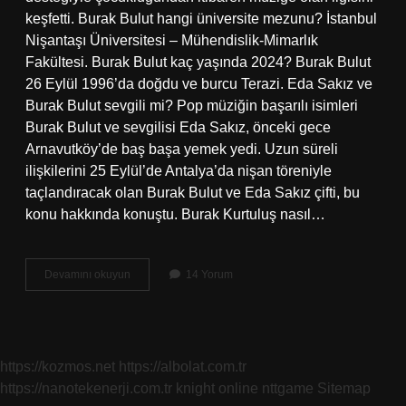
keşfetti. Burak Bulut hangi üniversite mezunu? İstanbul
Nişantaşı Üniversitesi – Mühendislik-Mimarlık
Fakültesi. Burak Bulut kaç yaşında 2024? Burak Bulut
26 Eylül 1996’da doğdu ve burcu Terazi. Eda Sakız ve
Burak Bulut sevgili mi? Pop müziğin başarılı isimleri
Burak Bulut ve sevgilisi Eda Sakız, önceki gece
Arnavutköy’de baş başa yemek yedi. Uzun süreli
ilişkilerini 25 Eylül’de Antalya’da nişan töreniyle
taçlandıracak olan Burak Bulut ve Eda Sakız çifti, bu
konu hakkında konuştu. Burak Kurtuluş nasıl…
Burak
Devamını okuyun
14 Yorum
Bulut
Kurtuluş
Nasıl
Meşhur
Oldu
https://kozmos.net
https://albolat.com.tr
https://nanotekenerji.com.tr
knight online
nttgame
Sitemap