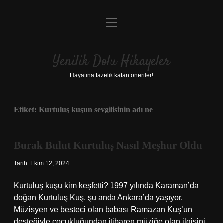
menüyü
Anasayfa
aç
Gizlilik Politikası
Yenilik Dolu Hikayeler
Yasal Uyarı
Hayatına tazelik katan öneriler!
Hakkımızda
Etiket:
Kurtuluş kuşun sevgilisinin adı ne
Burak Bulut Kurtuluş Nasıl Meşhur Oldu
Tarih: Ekim 12, 2024
Kurtuluş kuşu kim keşfetti? 1997 yılında Karaman’da
doğan Kurtuluş Kuş, şu anda Ankara’da yaşıyor.
Müzisyen ve besteci olan babası Ramazan Kuş’un
desteğiyle çocukluğundan itibaren müziğe olan ilgisini