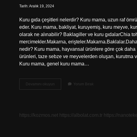
Tarih: Aralık 19, 2024
Kuru gıda çeşitleri nelerdir? Kuru mama, uzun raf ömr
eder. Kuru mama, bakliyat, kuruyemiş, kuru meyve, kuru s
olarak ne alınabilir? Baklagiller ve kuru gıdalarChia to
mercimekler.Makarna, erişteler.Makarna.Baklalar.Da
nedir? Kuru mama, hayvansal ürünlere göre çok daha u
ürünleri, taze sebze ve meyvelerden oluşan, kurutma ve 
Kuru mama, genel kuru mama…
Kuru
Devamını okuyun
Yorum Bırak
Gıdalar
Nelerdir
https://kozmos.net
https://albolat.com.tr
https://nanoteke