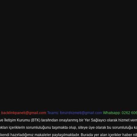
:
backlinkpaneli@gmail.com
Teams:
forumhizmeti@gmail.com
Whatsapp: 0262 606
ve İletişim Kurumu (BTK) tarafından onaylanmış bir Yer Sağlayıcı olarak hizmet verm
rı içeriklerin sorumluluğunu taşımakta olup, siteye üye olarak bu sorumluluğu kabul
a kendi hazırladığımız makaleler paylaşılmaktadır. Burada yer alan içerikler haber 