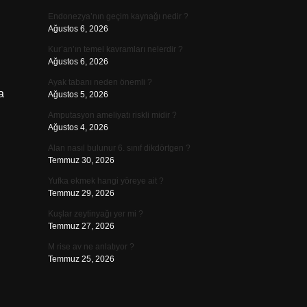
Endonezya’nın geçim kaynağı nedir ?
Ağustos 6, 2026
Kur’an’ın temel kavramları nelerdir ?
Ağustos 6, 2026
Ayak tabanı neden önemli ?
a
Ağustos 5, 2026
Amputasyon ameliyatı riskli midir ?
Ağustos 4, 2026
Alan nasıl bulunur 6. sınıf dikdörtgen ?
Temmuz 30, 2026
Yufka ekmek hangi yöreye ait ?
Temmuz 29, 2026
Kuşlar zeytinyağı yer mi ?
Temmuz 27, 2026
M rise av ne anlatıyor ?
Temmuz 25, 2026