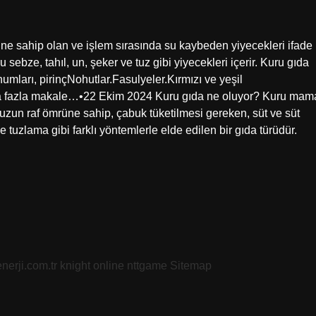
üne sahip olan ve işlem sırasında su kaybeden yiyecekleri ifade
ebze, tahıl, un, şeker ve tuz gibi yiyecekleri içerir. Kuru gıda
humları, pirinçNohutlar.Fasulyeler.Kırmızı ve yeşil
ha fazla makale…•22 Ekim 2024 Kuru gıda ne oluyor? Kuru mam
zun raf ömrüne sahip, çabuk tüketilmesi gereken, süt ve süt
tuzlama gibi farklı yöntemlerle elde edilen bir gıda türüdür.
nerji.com.tr
knight online
nttgame
Sitemap