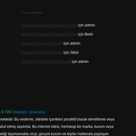
Son yorumlar
Beyzbol Berabere Biterse Ne Olur
için
admin
Beyzbol Berabere Biterse Ne Olur
için
Bekir
Karaman Diğer Adı Nedir
için
admin
Karaman Diğer Adı Nedir
için
Sibel
Aknetrent Yan Etkileri Nelerdir
için
admin
 0 726
Telegram: @karabul
ektedir. Bu nedenle, sitedeki içerikleri proaktif olarak denetleme veya
 etmiş sayılırlar. Bu internet sitesi, herhangi bir marka, kurum veya
niteliği taşımamakta olup, gerçek kurum ve kişiler hakkında paylaşım