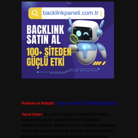
Reklam ve İletişim:
Skype: live:.cid.575569c608265c69
Yasal Uyarı:
Bu internet sitesi, herhangi bir marka,
kurum veya şahıs şirketi ile hiçbir bağlantısı
bulunmamaktadır. Sitede yalnızca kendi hazırladığımız
makaleler paylaşılmaktadır. Burada yer alan içerikler
haber niteliği taşımamakta olup, gerçek kurum ve