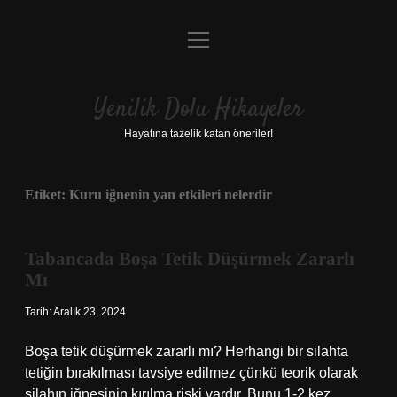
menüyü
Anasayfa
aç
Gizlilik Politikası
Yenilik Dolu Hikayeler
Yasal Uyarı
Hayatına tazelik katan öneriler!
Hakkımızda
Etiket:
Kuru iğnenin yan etkileri nelerdir
Tabancada Boşa Tetik Düşürmek Zararlı
Mı
Tarih: Aralık 23, 2024
Boşa tetik düşürmek zararlı mı? Herhangi bir silahta
tetiğin bırakılması tavsiye edilmez çünkü teorik olarak
silahın iğnesinin kırılma riski vardır. Bunu 1-2 kez