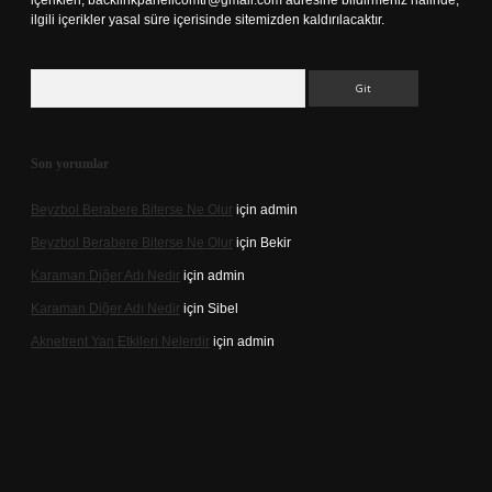
içerikleri,
backlinkpanelicomtr@gmail.com
adresine bildirmeniz halinde,
ilgili içerikler yasal süre içerisinde sitemizden kaldırılacaktır.
Arama
Son yorumlar
Beyzbol Berabere Biterse Ne Olur
için
admin
Beyzbol Berabere Biterse Ne Olur
için
Bekir
Karaman Diğer Adı Nedir
için
admin
Karaman Diğer Adı Nedir
için
Sibel
Aknetrent Yan Etkileri Nelerdir
için
admin