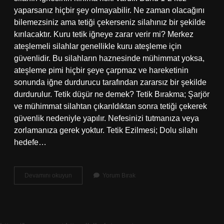
yaparsanız hiçbir şey olmayabilir. Ne zaman olacağını
bilemezsiniz ama tetiği çekerseniz silahınız bir şekilde
kırılacaktır. Kuru tetik iğneye zarar verir mi? Merkez
ateşlemeli silahlar genellikle kuru ateşleme için
güvenlidir. Bu silahların haznesinde mühimmat yoksa,
ateşleme pimi hiçbir şeye çarpmaz ve hareketinin
sonunda iğne durdurucu tarafından zararsız bir şekilde
durdurulur. Tetik düşür ne demek? Tetik Bırakma; Şarjör
ve mühimmat silahtan çıkarıldıktan sonra tetiği çekerek
güvenlik nedeniyle yapılır. Nefesinizi tutmanıza veya
zorlamanıza gerek yoktur. Tetik Ezilmesi; Dolu silahı
hedefe…
Tabancada
Devamını okuyun
Yorum Bırak
Boşa
Tetik
Düşürmek
Zararlı
Mı