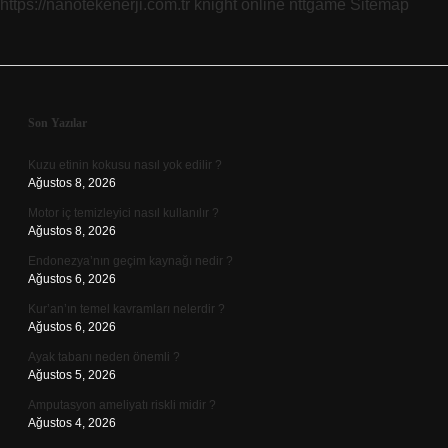
https://nanotekenerji.com.tr
knight online
nttgame
Sitemap
Sidebar
Son Yazılar
Kuzu etinin kokusu nasıl yok edilir ?
Ağustos 8, 2026
Motor iç temizleyici nasıl kullanılır ?
Ağustos 8, 2026
Endonezya’nın geçim kaynağı nedir ?
Ağustos 6, 2026
Kur’an’ın temel kavramları nelerdir ?
Ağustos 6, 2026
Ayak tabanı neden önemli ?
Ağustos 5, 2026
Amputasyon ameliyatı riskli midir ?
Ağustos 4, 2026