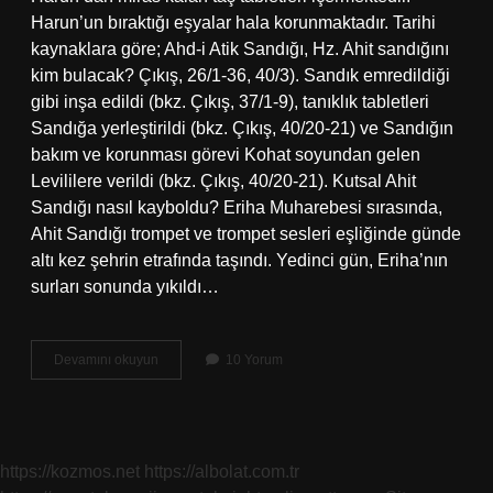
Harun’un bıraktığı eşyalar hala korunmaktadır. Tarihi
kaynaklara göre; Ahd-i Atik Sandığı, Hz. Ahit sandığını
kim bulacak? Çıkış, 26/1-36, 40/3). Sandık emredildiği
gibi inşa edildi (bkz. Çıkış, 37/1-9), tanıklık tabletleri
Sandığa yerleştirildi (bkz. Çıkış, 40/20-21) ve Sandığın
bakım ve korunması görevi Kohat soyundan gelen
Levililere verildi (bkz. Çıkış, 40/20-21). Kutsal Ahit
Sandığı nasıl kayboldu? Eriha Muharebesi sırasında,
Ahit Sandığı trompet ve trompet sesleri eşliğinde günde
altı kez şehrin etrafında taşındı. Yedinci gün, Eriha’nın
surları sonunda yıkıldı…
Kutsal
Devamını okuyun
10 Yorum
Sanduka
Nerede
https://kozmos.net
https://albolat.com.tr