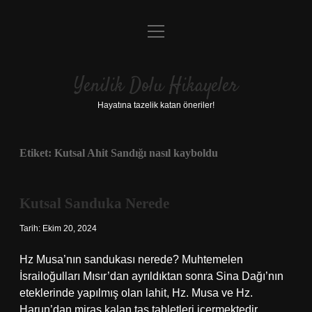
menüyü
Anasayfa
aç
Gizlilik Politikası
Yenilik Dolu Hikayeler
Yasal Uyarı
Hayatına tazelik katan öneriler!
Hakkımızda
Etiket:
Kutsal Ahit Sandığı nasıl kayboldu
Kutsal Sanduka Nerede
Tarih: Ekim 20, 2024
Hz Musa’nın sandukası nerede? Muhtemelen
İsrailoğulları Mısır’dan ayrıldıktan sonra Sina Dağı’nın
eteklerinde yapılmış olan lahit, Hz. Musa ve Hz.
Harun’dan miras kalan taş tabletleri içermektedir.