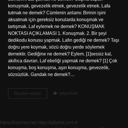
konuşmak, gevezelik etmek, gevezelik etmek. Lafa
tutmak ne demek? Cümlenin anlamı: Birinin işini
aksatmak için gereksiz konularda konuşmak ve
tartışmak. Laf eylemek ne demek? KONUŞMAK
NOKTASI AÇIKLAMASI 1. Konuşmak. 2. Bir şeyi
dedikodu konusu yapmak. Lafın gediği ne demek? Taşı
doğru yere koymak, sözü doğru yerde söylemek
demektir. Gediğine ne demek? Eylem. [1]sessiz kal,
akıllıca davran. Laf ebeliği yapmak ne demek? [1] Çok
konuşma, boş konuşma, aşırı konuşma, gevezelik,
sözsüzlük. Gandak ne demek?…
Laf
Devamını okuyun
Yorum Bırak
Oturtmak
Ne
Demek
https://kozmos.net
https://albolat.com.tr