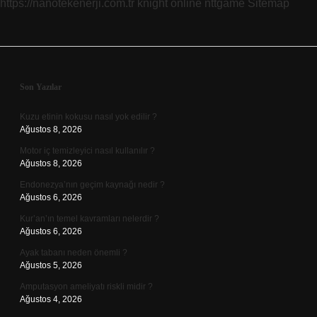
https://nanotekenerji.com.tr
knight online
nttgame
Sitemap
Sidebar
Son Yazılar
Kuzu etinin kokusu nasıl yok edilir ?
Ağustos 8, 2026
Motor iç temizleyici nasıl kullanılır ?
Ağustos 8, 2026
Endonezya’nın geçim kaynağı nedir ?
Ağustos 6, 2026
Kur’an’ın temel kavramları nelerdir ?
Ağustos 6, 2026
Ayak tabanı neden önemli ?
Ağustos 5, 2026
Amputasyon ameliyatı riskli midir ?
Ağustos 4, 2026