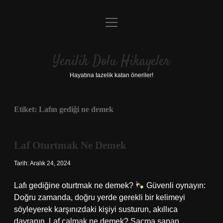
menüyü
Anasayfa
aç
Gizlilik Politikası
Yenilik Dolu Hikayeler
Yasal Uyarı
Hayatına tazelik katan öneriler!
Hakkımızda
Etiket:
Lafın gediği ne demek
Laf Oturtmak Ne Demek
Tarih: Aralık 24, 2024
Lafı gediğine oturtmak ne demek?
Güvenli oynayın:
Doğru zamanda, doğru yerde gerekli bir kelimeyi
söyleyerek karşınızdaki kişiyi susturun, akıllıca
davranın. Laf çalmak ne demek? Saçma sapan