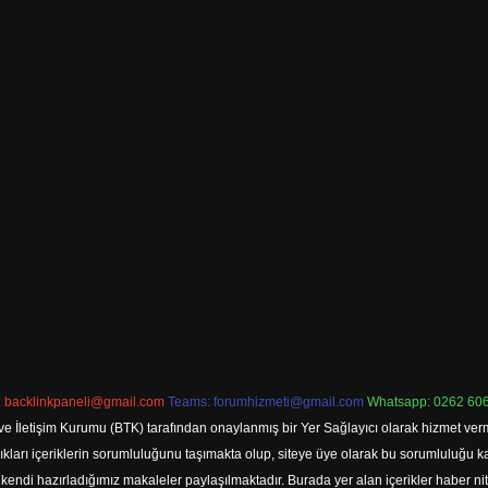
:
backlinkpaneli@gmail.com
Teams:
forumhizmeti@gmail.com
Whatsapp: 0262 606
ve İletişim Kurumu (BTK) tarafından onaylanmış bir Yer Sağlayıcı olarak hizmet verm
rı içeriklerin sorumluluğunu taşımakta olup, siteye üye olarak bu sorumluluğu kabul
a kendi hazırladığımız makaleler paylaşılmaktadır. Burada yer alan içerikler haber 