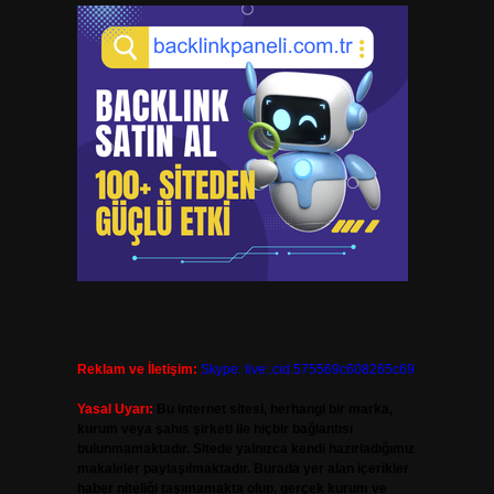
Reklam ve İletişim:
Skype: live:.cid.575569c608265c69
Yasal Uyarı:
Bu internet sitesi, herhangi bir marka,
kurum veya şahıs şirketi ile hiçbir bağlantısı
bulunmamaktadır. Sitede yalnızca kendi hazırladığımız
makaleler paylaşılmaktadır. Burada yer alan içerikler
haber niteliği taşımamakta olup, gerçek kurum ve