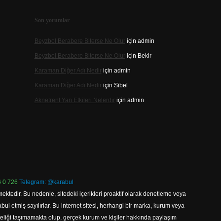
Son yorumlar
Beyzbol Berabere Biterse Ne Olur
için
admin
Beyzbol Berabere Biterse Ne Olur
için
Bekir
Karaman Diğer Adı Nedir
için
admin
Karaman Diğer Adı Nedir
için
Sibel
Aknetrent Yan Etkileri Nelerdir
için
admin
 0 726
Telegram: @karabul
ektedir. Bu nedenle, sitedeki içerikleri proaktif olarak denetleme veya
 etmiş sayılırlar. Bu internet sitesi, herhangi bir marka, kurum veya
niteliği taşımamakta olup, gerçek kurum ve kişiler hakkında paylaşım