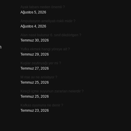
Ayak tabanı neden önemli ?
Ağustos 5, 2026
Amputasyon ameliyatı riskli midir ?
Ağustos 4, 2026
Alan nasıl bulunur 6. sınıf dikdörtgen ?
Temmuz 30, 2026
n
Yufka ekmek hangi yöreye ait ?
Temmuz 29, 2026
Kuşlar zeytinyağı yer mi ?
Temmuz 27, 2026
M rise av ne anlatıyor ?
Temmuz 25, 2026
Kireçli içme suyunun zararları nelerdir ?
Temmuz 25, 2026
Kafkas oyununa ne denir ?
Temmuz 23, 2026