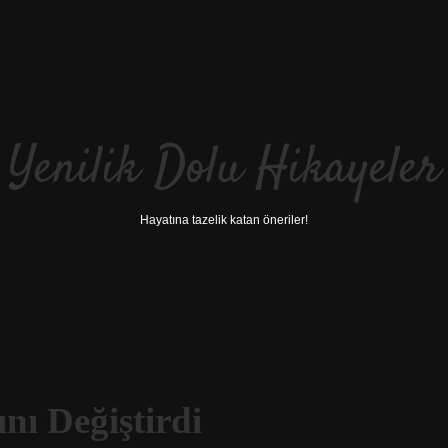
Yenilik Dolu Hikayeler
Hayatına tazelik katan öneriler!
nı Değiştirdi