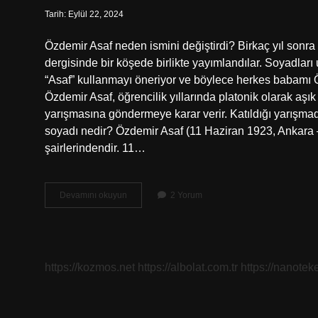
Tarih: Eylül 22, 2024
Özdemir Asaf neden ismini değiştirdi? Birkaç yıl son
dergisinde bir köşede birlikte yayımlandılar. Soyadları
“Asaf” kullanmayı öneriyor ve böylece herkes babamı Ö
Özdemir Asaf, öğrencilik yıllarında platonik olarak aşık 
yarışmasına göndermeye karar verir. Katıldığı yarışmad
soyadı nedir? Özdemir Asaf (11 Haziran 1923, Ankara
şairlerindendir. 11…
Özdemir
Devamını okuyun
2 Yorum
Asaf
Neden
Adını
Değiştirdi
https://kozmos.net
https://albolat.com.tr
https://nanoteke