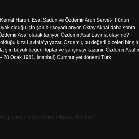
ra Kemal Harun, Esat Sadun ve Özdemir Arun Servet-i Fünun
 uyak olduğu için şair bir soyadı arıyor. Oktay Akbal daha sonra
zdemir Asaf olarak tanıyor. Özdemir Asaf Lavinia olayı ne?
olduğu kıza Lavinia’yı yazar. Özdemir, bu değerli dizeleri bir şiir
a şiiri büyük beğeni toplar ve yarışmayı kazanır. Özdemir Asaf’ı
 – 28 Ocak 1981, İstanbul) Cumhuriyet dönemi Türk
nerji.com.tr
knight online
nttgame
Sitemap