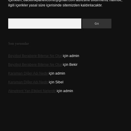
içerikleri,
backlinkpanelicomtr@gmail.com
adresine bildirmeniz halinde,
ilgili içerikler yasal süre içerisinde sitemizden kaldırılacaktır.
Arama
Son yorumlar
Beyzbol Berabere Biterse Ne Olur
için
admin
Beyzbol Berabere Biterse Ne Olur
için
Bekir
Karaman Diğer Adı Nedir
için
admin
Karaman Diğer Adı Nedir
için
Sibel
Aknetrent Yan Etkileri Nelerdir
için
admin