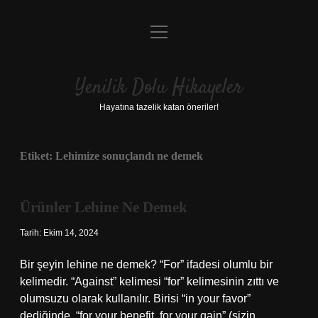
menüyü
Anasayfa
aç
Gizlilik Politikası
Yenilik Dolu Hikayeler
Yasal Uyarı
Hayatına tazelik katan öneriler!
Hakkımızda
Etiket:
Lehimize sonuçlandı ne demek
Ürünler Lehine Ne Demek
Tarih: Ekim 14, 2024
Bir şeyin lehine ne demek? “For” ifadesi olumlu bir
kelimedir. “Against” kelimesi “for” kelimesinin zıttı ve
olumsuzu olarak kullanılır. Birisi “in your favor”
dediğinde, “for your benefit, for your gain” (sizin